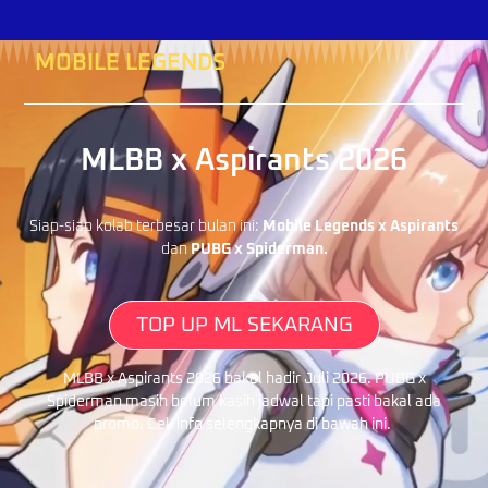
MOBILE LEGENDS
MLBB x Aspirants 2026
Siap-siap kolab terbesar bulan ini:
Mobile Legends x Aspirants
dan
PUBG x Spiderman.
TOP UP ML SEKARANG
MLBB x Aspirants 2026 bakal hadir Juli 2026. PUBG x
Spiderman masih belum kasih jadwal tapi pasti bakal ada
promo. Cek info selengkapnya di bawah ini.