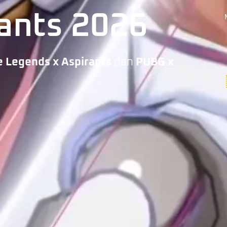
ants 2026
e Legends x Aspirants
dan
PUBG x