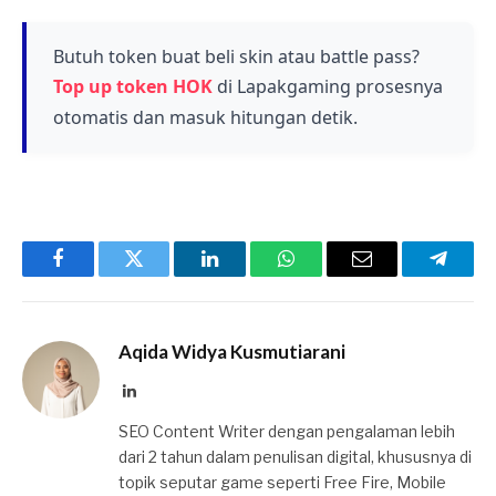
mekanisme khusus yang disediakan oleh pihak
Level Infinite selama periode kolaborasi
Butuh token buat beli skin atau battle pass?
berlangsung. Pastikan kamu memantau
Top up token HOK
di Lapakgaming prosesnya
pengumuman resmi dari game untuk informasi
otomatis dan masuk hitungan detik.
lengkap mengenai cara perolehannya.
Facebook
Twitter
LinkedIn
WhatsApp
Email
Telegr
Aqida Widya Kusmutiarani
LinkedIn
SEO Content Writer dengan pengalaman lebih
dari 2 tahun dalam penulisan digital, khususnya di
topik seputar game seperti Free Fire, Mobile