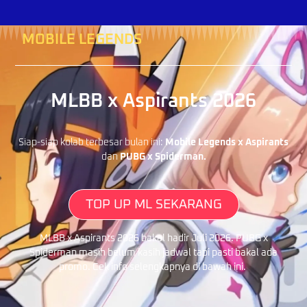
MOBILE LEGENDS
MLBB x Aspirants 2026
Siap-siap kolab terbesar bulan ini:
Mobile Legends x Aspirants
dan
PUBG x Spiderman.
TOP UP ML SEKARANG
MLBB x Aspirants 2026 bakal hadir Juli 2026. PUBG x
Spiderman masih belum kasih jadwal tapi pasti bakal ada
promo. Cek info selengkapnya di bawah ini.