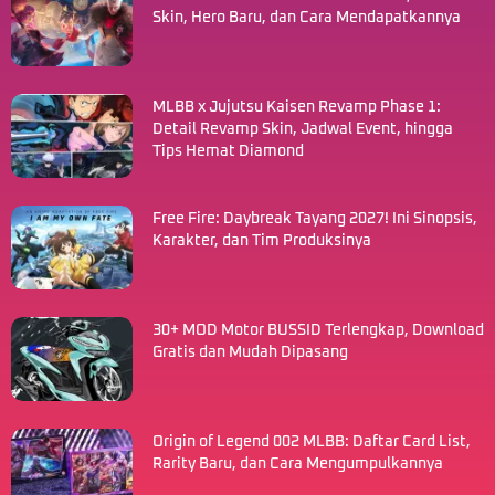
Skin, Hero Baru, dan Cara Mendapatkannya
MLBB x Jujutsu Kaisen Revamp Phase 1:
Detail Revamp Skin, Jadwal Event, hingga
Tips Hemat Diamond
Free Fire: Daybreak Tayang 2027! Ini Sinopsis,
Karakter, dan Tim Produksinya
30+ MOD Motor BUSSID Terlengkap, Download
Gratis dan Mudah Dipasang
Origin of Legend 002 MLBB: Daftar Card List,
Rarity Baru, dan Cara Mengumpulkannya