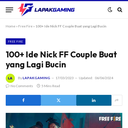
Home
»
Free Fire
»
100+ Ide Nick FF Couple Buat yang Lagi Bucin
FREE FIRE
100+ Ide Nick FF Couple Buat
yang Lagi Bucin
By
LAPAKGAMING
17/03/2023
Updated:
06/06/2024
No Comments
5 Mins Read