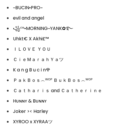
~BUCIN•PRO~
evil and angel
꧁ᶜⁱᵉ•MORNING~YANK✿࿐
Uhkt€ X Akhi£™
ＩＬＯＶＥ ＹＯＵ
ＣｉｅＭａｒａｈＹａツ
K a n g B u c i n🌹
ＰａｋＢｏｓ︵ᵂᴼᴾ ＢｕｋＢｏｓ︵ᵂᴼᴾ
Ｃａｔｈａｒｉｓ and Ｃａｔｈｅｒｉｎｅ
Hᴜɴɴʏ & Bᴜɴɴʏ
Joker >< Harley
XYROO x XYRAAツ