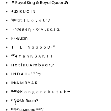
🤴Royal King & Royal Queen👸
+62 B U C I N
༄ᶦᶰtπ.ＩＬｏｖｅＵツ
・♡є я є η ・♡ м ι к α ѕ α.
FF•Bucin
ＦｉＬｉＮＧＧｏｏＤ ᴶᴮᴵ
ᴳᴷ❦ＹａｎＫＳＡＫＩＴ
H a t i K u A m b y a rツ
I N D A H • ᴵ ᴺ ᴰツ
IN•A M B Y A R
ᴵᴺᴮ༄Ｋａｎｇｅｎａｋｕｔｕｈ☂️
ᶦᶰᵈ᭄✿Mr.Bucin?
ᴶᵃⁿᵍᵃⁿᴄᴇᴍʙᴜʀᴜᴮᵒˢツ