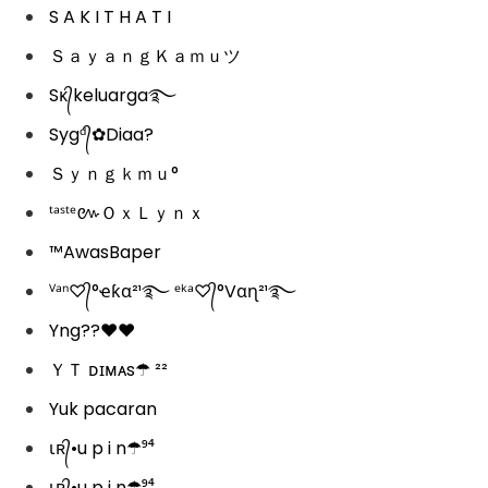
S A K I T H A T I
ＳａｙａｎｇＫａｍｕツ
Sᴋ᭄keluarga࿐
Sygᵈ᭄✿Diaa?
Ｓｙｎｇｋｍｕ°
ᵗᵃˢᵗᵉ៚ＯｘＬｙｎｘ
™AwasBaper
ⱽᵃⁿ♡᭄°ҽƙα²¹࿐ ᵉᵏᵃ♡᭄°Vαɳ²¹࿐
Yng??♥️♥️
ＹＴ ᴅɪᴍᴀs☂ ²²
Yuk pacaran
ιʀ᭄•u p i n☂⁹⁴
ιʀ᭄•u p i n☂⁹⁴