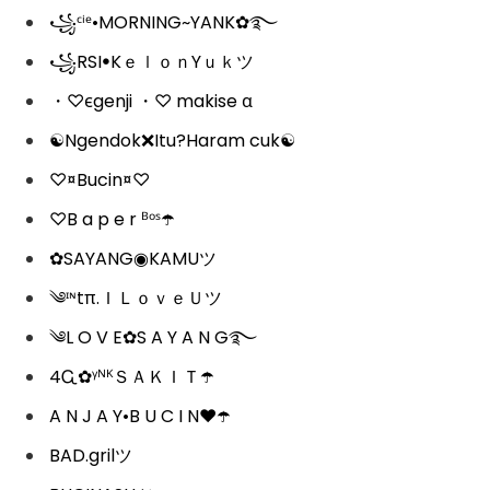
꧁ᶜⁱᵉ•MORNING~YANK✿࿐
꧁RSIꔷKｅｌｏｎYｕｋツ
・♡єgenji ・♡ makise α
☯️Ngendok❌Itu?Haram cuk☯️
♡¤Bucin¤♡
♡B a p e r ᴮᵒˢ☂️
✿SAYANG◉KAMUツ
༄ᶦᶰtπ.ＩＬｏｖｅＵツ
༄L O V E✿S A Y A N G࿐
4Ꮹ✿ᵞᴺᴷＳＡＫＩＴ☂️
A N J A Y•B U C I N❤️☂️
BAD.grilツ