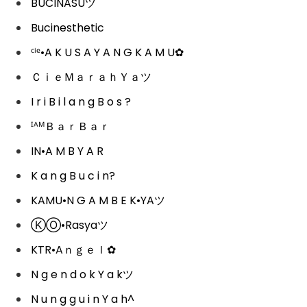
BUCINASUツ
Bucinesthetic
ᶜⁱᵉ•A K U S A Y A N G K A M U✿
ＣｉｅＭａｒａｈＹａツ
I r i B i l a n g B o s ?
ᴵᴬᴹＢａｒＢａｒ
IN•A M B Y A R
K a n g B u c i n?
KAMU•N G A M B E K•YAツ
ⓀⓄ•Rasyaツ
KTR•Aｎｇｅｌ✿
N g e n d o k Y a kツ
N u n g g u i n Y a h^