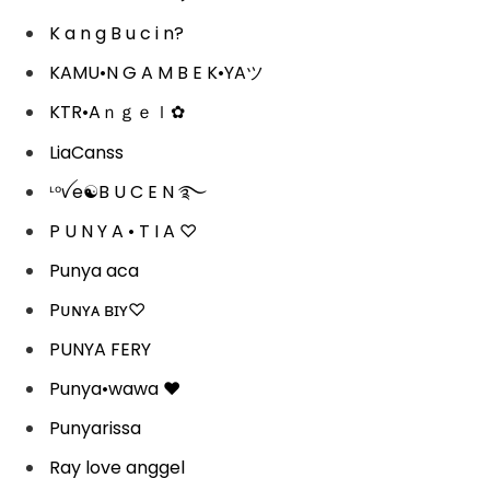
K a n g B u c i n?
KAMU•N G A M B E K•YAツ
KTR•Aｎｇｅｌ✿
LiaCanss
ᶫᵒꪜe☯B U C E N ࿐
P U N Y A • T I A ♡
Punya aca
Pᴜɴʏᴀ ʙɪʏ♡︎
PUNYA FERY
Punya•wawa ❤️
Punyarissa
Ray love anggel