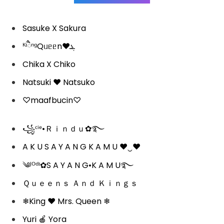
Sasuke X Sakura
ᴷᶦཻⁿᵍQᥙᥱᥱn♥ܔ
Chika X Chiko
Natsuki ❤️ Natsuko
♡maafbucin♡
꧁ᶜⁱᵉ•Ｒｉｎｄｕ✿࿐
A K U S A Y A N G K A M U ❤‿❤
༄ᴶᴼᵈᶦ✿S A Y A N G•K A M U࿐
Ｑｕｅｅｎｓ Ａｎｄ Ｋｉｎｇｓ
❄King ❤ Mrs. Queen ❄
Yuri 🍎 Yora