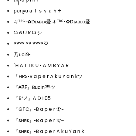
ρυηуαａｌｓｙａｈ☂️
キᵀᴮᴳ･✿Dɪᴀʙʟᴀ爱 キᵀᴮᴳ･✿Dɪᴀʙʟo爱
ᗩ ᘔ ᑌ ᖇ ᗩ シ
???? ?? ????♡
乃บcᎥŇ•
`H A T I K U • A M B Y A R
「HRS•B a p e r A k u Y a n kツ
『₳₮₣』Bucinᴳᴿᴸツ
『Bˢメ』A D I 05
『GTC』•B a p e r ࿐
『sʜʀᴋ』•B a p e r ࿐
『sʜʀᴋ』•B a p e r A k u Y a n k