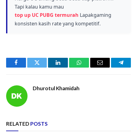
meskipun beberapa fitur mungkin terbatas
Tapi kalau kamu mau
untuk akun non-Korea.
top up UC PUBG termurah
Lapakgaming
konsisten kasih rate yang kompetitif.
Facebook
Twitter
LinkedIn
WhatsApp
Email
Telegr
Dhurotul Khamidah
RELATED
POSTS