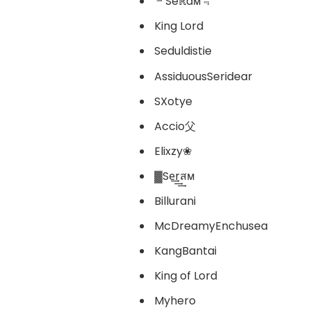
﹄Seℝaᴍ﹃
King Lord
Seduldistie
AssiduousSeridear
SXotye
Accio父
Elixzy❀
▓Se͢͢͢rสᴍ
Billurani
McDreamyEnchusea
KangBantai
King of Lord
Myhero