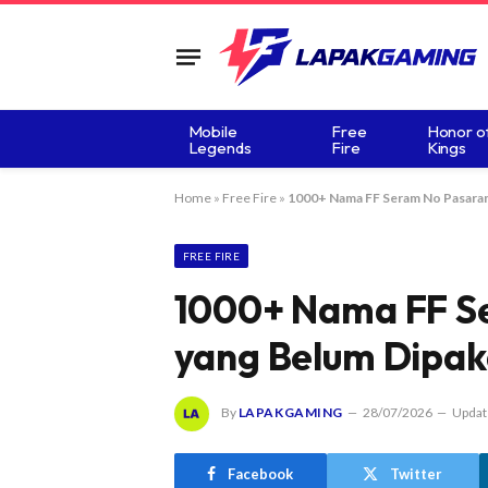
Mobile
Free
Honor o
Legends
Fire
Kings
Home
»
Free Fire
»
1000+ Nama FF Seram No Pasaran
FREE FIRE
1000+ Nama FF S
yang Belum Dipak
By
LAPAKGAMING
28/07/2026
Updat
Facebook
Twitter