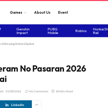
Games
About Us
Event
f
Genshin
PUBG
Honkai St
Roblox
Impact
Mobile
Rail
 2026 yang Belum Dipakai
eram No Pasaran 2026
ai
ed:
01/08/2026
No Comments
18 Mins Read
LinkedIn