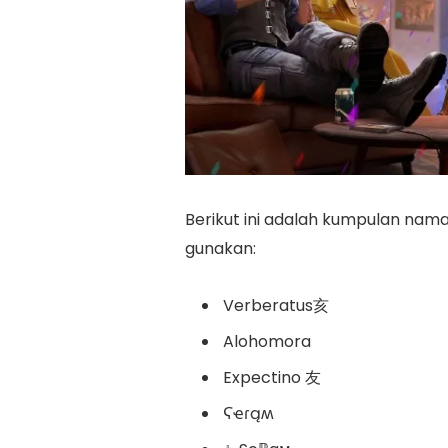
Berikut ini adalah kumpulan nam
gunakan:
Verberatus亥
Alohomora
Expectino 友
Ϛҽɾąʍ