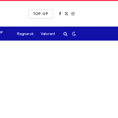
TOP-UP
Facebook
X
Instagram
(Twitter)
ar
Ragnarok
Valorant