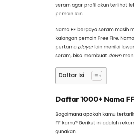
seram agar profil akun terlihat l
pemain lain.
Nama FF bergaya seram masih menj
kalangan pemain Free Fire. Nam
pertama
player
lain menilai law
seram, bisa membuat
down
ment
Daftar Isi
Daftar 1000+ Nama F
Bagaimana apakah kamu tertari
FF kamu? Berikut ini adalah rek
gunakan.