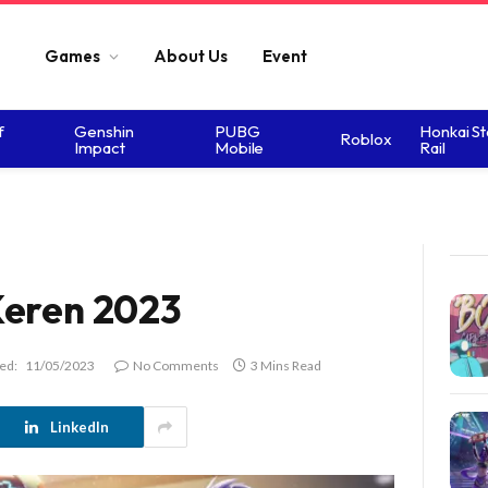
Games
About Us
Event
f
Genshin
PUBG
Honkai St
Roblox
Impact
Mobile
Rail
Keren 2023
ed:
11/05/2023
No Comments
3 Mins Read
LinkedIn