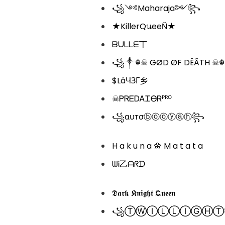
꧁༺Maharaja༻꧂
★KillerQนeeŇ★
ᗷᑌᒪᒪᗴ丅
꧁༒☬☠ GØD ØF DËÃTH ☠
$LâЧЗГ乡
☠︎ᏢᏒᎬᎠᎪᏆᎾᏒᴾᴿᴼ
꧁αυтσⓑⓞⓞⓨⓐⓗ꧂
H a k u n a 🌼 M a t a t a
ᗯᎥ乙ᗩᖇᗪ
𝕯𝖆𝖗𝖐 𝕶𝖓𝖎𝖌𝖍𝖙 𝕼𝖚𝖊𝖊𝖓
꧁ⓉⓌⒾⓁⓁⒾⒼⒽ