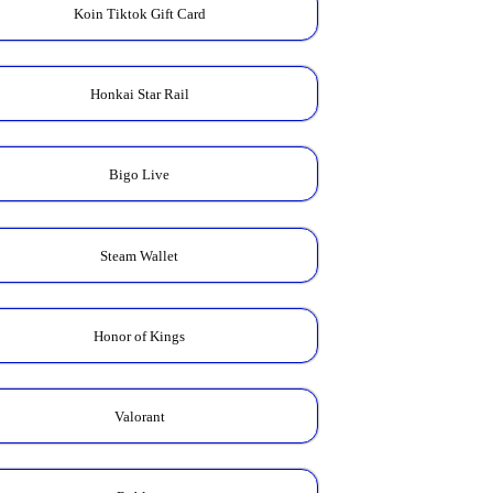
Koin Tiktok Gift Card
Honkai Star Rail
Bigo Live
Steam Wallet
Honor of Kings
Valorant