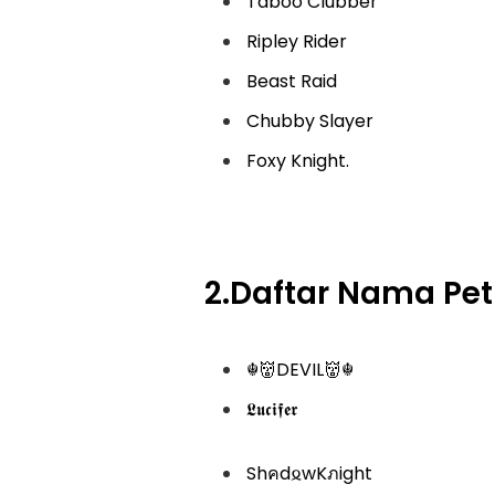
Taboo Clubber
Ripley Rider
Beast Raid
Chubby Slayer
Foxy Knight.
2.Daftar Nama Pe
☬👹DEVIL👹☬
𝕷𝖚𝖈𝖎𝖋𝖊𝖗
Shคd𐍉wKภight