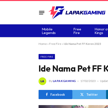
Mobile
Free
Honor o
Legends
Fire
Kings
Home
»
Free Fire
»
Ide Nama Pet FF Keren 2023
FREE FIRE
Ide Nama Pet FF 
By
LAPAKGAMING
17/02/2023
Updat
Facebook
Twitter