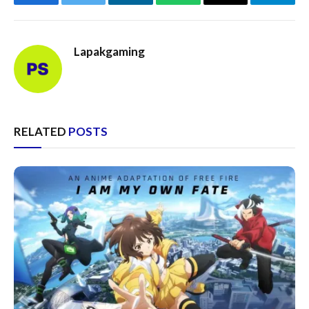
Facebook
Twitter
LinkedIn
WhatsApp
Email
Telegr
Lapakgaming
RELATED
POSTS