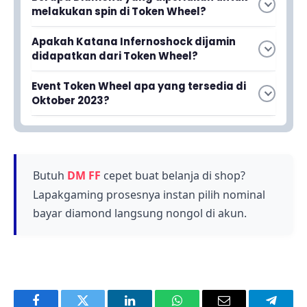
melakukan spin di Token Wheel?
Jumlah Diamond yang diperlukan tidak
Apakah Katana Infernoshock dijamin
ditentukan secara spesifik dalam artikel, namun
didapatkan dari Token Wheel?
Token Wheel memerlukan sejumlah Diamond
Tidak, Katana Infernoshock adalah hadiah
untuk setiap spin yang ingin dilakukan.
Event Token Wheel apa yang tersedia di
utama event tetapi bergantung pada
Oktober 2023?
keberuntungan saat melakukan spin di Token
Event Token Wheel terbaru yang dirilis Garena
Wheel.
di Oktober 2023 adalah Modern Jazz Bundle
dengan Katana Infernoshock sebagai hadiah
utamanya.
Butuh
DM FF
cepet buat belanja di shop?
Lapakgaming prosesnya instan pilih nominal
bayar diamond langsung nongol di akun.