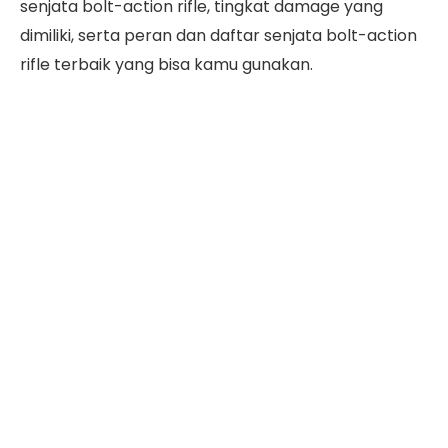
senjata bolt-action rifle, tingkat damage yang
dimiliki, serta peran dan daftar senjata bolt-action
rifle terbaik yang bisa kamu gunakan.
Daftar Isi
Apa Itu Senjata Bolt-Action Rifle?
Senjata bolt-action rifle adalah jenis senapan yang
menggunakan mekanisme bolt-action. Ini berarti
bahwa setiap kali pemain menembak, mereka
harus menarik ulang peluru secara manual dengan
menggerakkan mekanisme bolt pada senapan
sebelum bisa menembak lagi.