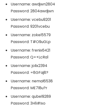
Username: awdjwn2804
Password: 2804awdjwn
Username: vcebu9201
Password: 9201vcebu
Username: zokel5579
Password: T#O9uGLp
Username: frenix6421
Password: Q=+LcRa1
Username: jolix2394
Password: =8GFaj8?
Username: nemal6538
Password: ME7l8u?r
Username: qubel9289
Password: 3H1i#Ixo