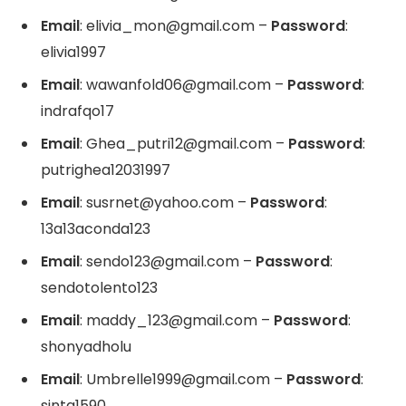
Email
: elivia_mon@gmail.com –
Password
:
elivia1997
Email
: wawanfold06@gmail.com –
Password
:
indrafqo17
Email
: Ghea_putri12@gmail.com –
Password
:
putrighea12031997
Email
: susrnet@yahoo.com –
Password
:
13a13aconda123
Email
: sendo123@gmail.com –
Password
:
sendotolento123
Email
: maddy_123@gmail.com –
Password
:
shonyadholu
Email
: Umbrelle1999@gmail.com –
Password
:
sinta1590