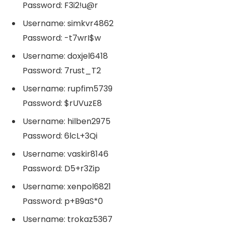
Password: F3i2!u@r
Username: simkvr4862
Password: -t7wrI$w
Username: doxjel6418
Password: 7rust_T2
Username: rupfim5739
Password: $rUVuzE8
Username: hilben2975
Password: 6lcL+3Qi
Username: vaskir8146
Password: D5+r3Zip
Username: xenpol6821
Password: p+B9aS*0
Username: trokaz5367