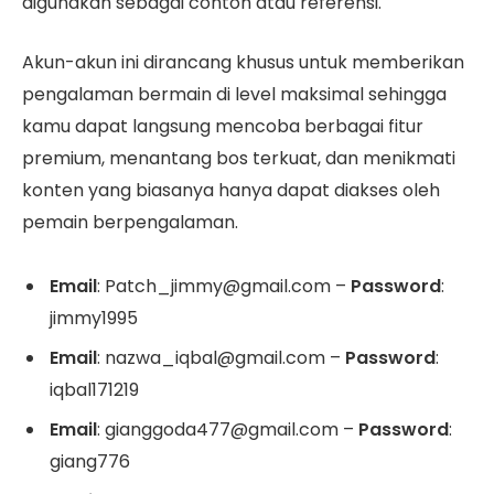
digunakan sebagai contoh atau referensi.
Akun-akun ini dirancang khusus untuk memberikan
pengalaman bermain di level maksimal sehingga
kamu dapat langsung mencoba berbagai fitur
premium, menantang bos terkuat, dan menikmati
konten yang biasanya hanya dapat diakses oleh
pemain berpengalaman.
Email
: Patch_jimmy@gmail.com –
Password
:
jimmy1995
Email
: nazwa_iqbal@gmail.com –
Password
:
iqbal171219
Email
: gianggoda477@gmail.com –
Password
:
giang776