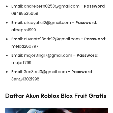
Email
: andreitern0253@gmail.com –
Password
:
09499535658
Email
: aliceyuhu12@gmail.com –
Password
:
alicepro1999
Email
: duvanto13aria12@gmail.com –
Password
:
melda280797
Email
: major3ing17@gmail.com –
Password
:
major1799
Email
: 3en3en13@gmail.com –
Password
:
3en@13021998
Daftar Akun Roblox Blox Fruit Gratis