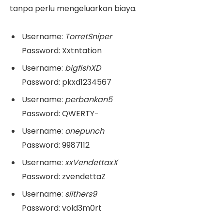
tanpa perlu mengeluarkan biaya.
Username:
TorretSniper
Password: Xxtntation
Username:
bigfishXD
Password: pkxd1234567
Username:
perbankan5
Password: QWERTY-
Username:
onepunch
Password: 9987112
Username:
xxVendettaxX
Password: zvendettaZ
Username:
slithers9
Password: vold3m0rt