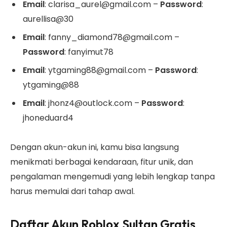
Email
: clarisa_aurel@gmail.com –
Password
:
aurellisa@30
Email
: fanny_diamond78@gmail.com –
Password
: fanyimut78
Email
: ytgaming88@gmail.com –
Password
:
ytgaming@88
Email
: jhonz4@outlock.com –
Password
:
jhoneduard4
Dengan akun-akun ini, kamu bisa langsung
menikmati berbagai kendaraan, fitur unik, dan
pengalaman mengemudi yang lebih lengkap tanpa
harus memulai dari tahap awal.
Daftar Akun Roblox Sultan Gratis