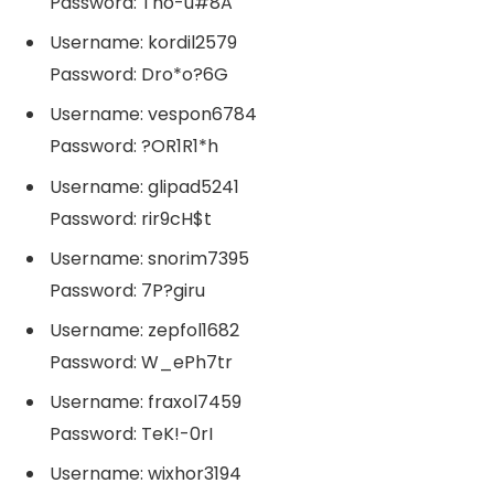
Password: Tho-u#8A
Username: kordil2579
Password: Dro*o?6G
Username: vespon6784
Password: ?OR1R1*h
Username: glipad5241
Password: rir9cH$t
Username: snorim7395
Password: 7P?giru
Username: zepfol1682
Password: W_ePh7tr
Username: fraxol7459
Password: TeK!-0rI
Username: wixhor3194