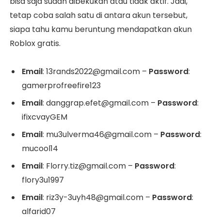
bisa saja sudah dibekukan atau tidak aktif. Jadi,
tetap coba salah satu di antara akun tersebut,
siapa tahu kamu beruntung mendapatkan akun
Roblox gratis.
Email
: 13rands2022@gmail.com –
Password
:
gamerprofreefire123
Email
: danggrap.efet@gmail.com –
Password
:
ifixcvayGEM
Email
: mu3ulverma46@gmail.com –
Password
:
mucool14
Email
: Florry.tiz@gmail.com –
Password
:
flory3u1997
Email
: riz3y-3uyh48@gmail.com –
Password
:
alfarid07