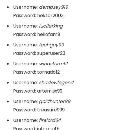
Username:
dempsey919
Password: hekt0r2003
Username:
luciferking
Password: hellofam9
Username:
techguy99
Password: superuser23
Username:
windstorm12
Password: tornado12
Username:
shadowlegend
Password: artemisx99
Username:
goldhunter89
Password: treasure999
Username:
firelord34
Password: inferno45