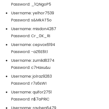
Password: _1QNgoP5
Username: yelhor7539
Password: s&MkAT5o
Username: misdon4287
Password: Cr_0K_Ri
Username: cepvox6194
Password: -aZ6E8tl
Username: zumlid8374
Password: c7Haxu&u
Username: jolraz9283
Password: r7s6sWI
Username: quifor2751
Password: n$7aPRiC
Username: ravben6479