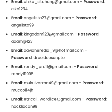
Email
: chiko_sitohang@gmail.com –
Password
:
ciko1234
Email
: angelista27@gmail.com –
Password
:
angelista99
Email
: kingadam123@gmail.com –
Password
:
adam@123
Email
: davidheredia_9@hotmail.com –
Password
: drooideesunpto
Email
: rendy_pro11@gmail.com –
Password
:
rendy111995
Email
: mukulverma49@gmail.com –
Password
:
mucool14jh
Email
: etrical_wordlice@gmail.com –
Password
:
hockliacon99