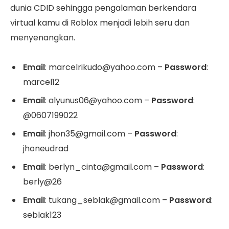
dunia CDID sehingga pengalaman berkendara
virtual kamu di Roblox menjadi lebih seru dan
menyenangkan.
Email
: marcelrikudo@yahoo.com –
Password
:
marcel12
Email
: alyunus06@yahoo.com –
Password
:
@0607199022
Email
: jhon35@gmail.com –
Password
:
jhoneudrad
Email
: berlyn_cinta@gmail.com –
Password
:
berly@26
Email
: tukang_seblak@gmail.com –
Password
:
seblak123