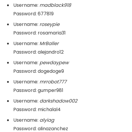
Username:
madblack918
Password: 677819
Username:
roseypie
Password: rosamaria31
Username:
MrBaller
Password: alejandro12
Username:
pewdaypew
Password: dogedoge9
Username:
mrrobot777
Password: gumper981
Username:
darkshadow002
Password: michalal4
Username:
alyiag
Password: alinazanchez