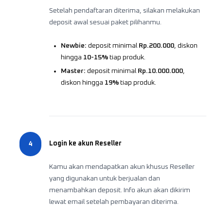
Setelah pendaftaran diterima, silakan melakukan
deposit awal sesuai paket pilihanmu.
Newbie
:
deposit minimal
Rp.200.000
, diskon
hingga
10-15%
tiap produk.
Master
:
deposit minimal
Rp.10.000.000
,
diskon hingga
19%
tiap produk.
Login ke akun Reseller
4
Kamu akan mendapatkan akun khusus Reseller
yang digunakan untuk berjualan dan
menambahkan deposit. Info akun akan dikirim
lewat email setelah pembayaran diterima.