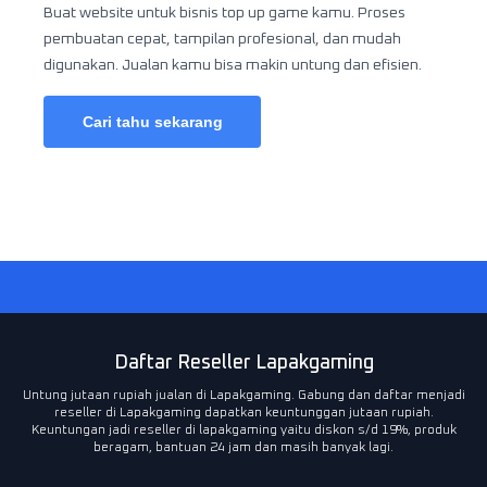
Buat website untuk bisnis top up game kamu. Proses
pembuatan cepat, tampilan profesional, dan mudah
digunakan. Jualan kamu bisa makin untung dan efisien.
Cari tahu sekarang
Daftar Reseller Lapakgaming
Untung jutaan rupiah jualan di Lapakgaming. Gabung dan daftar menjadi
reseller di Lapakgaming dapatkan keuntunggan jutaan rupiah.
Keuntungan jadi reseller di lapakgaming yaitu diskon s/d 19%, produk
beragam, bantuan 24 jam dan masih banyak lagi.