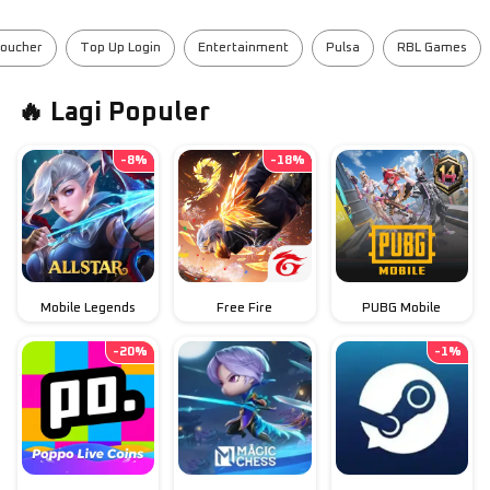
oucher
Top Up Login
Entertainment
Pulsa
RBL Games
🔥 Lagi Populer
-
8
%
-
18
%
Mobile Legends
Free Fire
PUBG Mobile
-
20
%
-
1
%