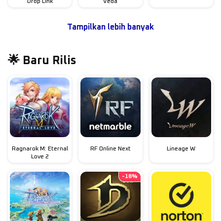
Drop Link
Veda
Tampilkan lebih banyak
🌟 Baru Rilis
Ragnarok M: Eternal
RF Online Next
Lineage W
Love 2
-
18
%