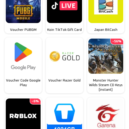
Voucher PUBGM
Koin TikTok Gift Card
Japan BitCash
-
56
%
Voucher Code Google
Voucher Razer Gold
Monster Hunter
Play
Wilds Steam CD Keys
[instant]
-
6
%