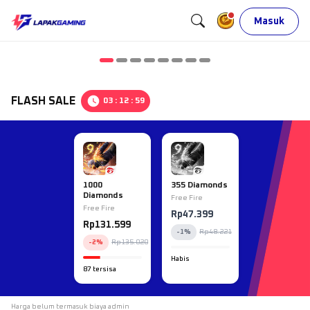
Masuk
FLASH SALE
03
:
12
:
58
1000
355 Diamonds
Diamonds
Free Fire
Free Fire
Rp
47.399
Rp
131.599
-
1
%
Rp
48.221
-
2
%
Rp
135.020
Habis
87 tersisa
Harga belum termasuk biaya admin