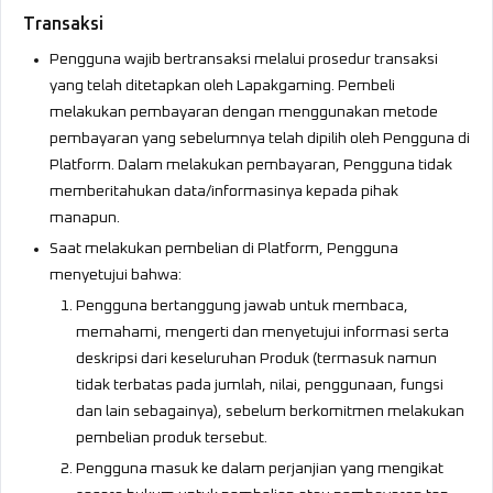
Transaksi
Pengguna wajib bertransaksi melalui prosedur transaksi
yang telah ditetapkan oleh Lapakgaming. Pembeli
melakukan pembayaran dengan menggunakan metode
pembayaran yang sebelumnya telah dipilih oleh Pengguna di
Platform. Dalam melakukan pembayaran, Pengguna tidak
memberitahukan data/informasinya kepada pihak
manapun.
Saat melakukan pembelian di Platform, Pengguna
menyetujui bahwa:
Pengguna bertanggung jawab untuk membaca,
memahami, mengerti dan menyetujui informasi serta
deskripsi dari keseluruhan Produk (termasuk namun
tidak terbatas pada jumlah, nilai, penggunaan, fungsi
dan lain sebagainya), sebelum berkomitmen melakukan
pembelian produk tersebut.
Pengguna masuk ke dalam perjanjian yang mengikat