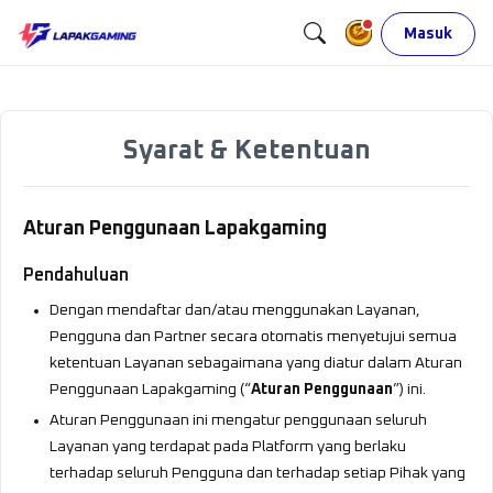
Masuk
Syarat & Ketentuan
Aturan Penggunaan Lapakgaming
Pendahuluan
Dengan mendaftar dan/atau menggunakan Layanan,
Pengguna dan Partner secara otomatis menyetujui semua
ketentuan Layanan sebagaimana yang diatur dalam Aturan
Penggunaan Lapakgaming (“
Aturan Penggunaan
”) ini.
Aturan Penggunaan ini mengatur penggunaan seluruh
Layanan yang terdapat pada Platform yang berlaku
terhadap seluruh Pengguna dan terhadap setiap Pihak yang