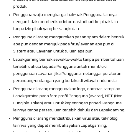
produk.
Pengguna wajib menghargai hak-hak Pengguna lainnya
dengan tidak memberikan informasi pribadi ke pihak lain
tanpa izin pihak yang bersangkutan.
Pengguna dilarang mengirimkan pesan spam dalam bentuk
apa pun dengan merujuk pada fitur/layanan apa pun di
Sistem atau Layanan untuk tujuan apa pun.
Lapakgaming berhak sewaktu-waktu tanpa pemberitahuan
terlebih dahulu kepada Pengguna untuk memblokir
penggunaan Layanan jika Pengguna melanggar peraturan
perundang-undangan yang berlaku di wilayah Indonesia.
Pengguna dilarang menggunakan logo, gambar, tampilan
Lapakgaming pada foto profil Pengguna (avatar), NFT (Non-
Fungible Token) atau untuk kepentingan pribadi Pengguna
lainnya tanpa persetujuan terlebih dahulu dari Lapakgaming.
Pengguna dilarang mendistribusikan virus atau teknologi
lainnya yang dapat membahayakan Lapakgaming,