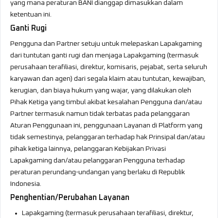
yang mana peraturan BANI dianggap dimasukkan dalam
ketentuan ini.
Ganti Rugi
Pengguna dan Partner setuju untuk melepaskan Lapakgaming
dari tuntutan ganti rugi dan menjaga Lapakgaming (termasuk
perusahaan terafiliasi, direktur, komisaris, pejabat, serta seluruh
karyawan dan agen) dari segala klaim atau tuntutan, kewajiban,
kerugian, dan biaya hukum yang wajar, yang dilakukan oleh
Pihak Ketiga yang timbul akibat kesalahan Pengguna dan/atau
Partner termasuk namun tidak terbatas pada pelanggaran
Aturan Penggunaan ini, penggunaan Layanan di Platform yang
tidak semestinya, pelanggaran terhadap hak Prinsipal dan/atau
pihak ketiga lainnya, pelanggaran Kebijakan Privasi
Lapakgaming dan/atau pelanggaran Pengguna terhadap
peraturan perundang-undangan yang berlaku di Republik
Indonesia.
Penghentian/Perubahan Layanan
Lapakgaming (termasuk perusahaan terafiliasi, direktur,