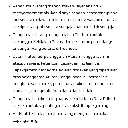
Pengguna dilarang menggunakan Layanan untuk
menyamar/memalsukan dirinya sebagai seseorang/pihak
lain secara melawan hukum untuk menyesatkan dan/atau
menipu orang lain secara sengaja maupun tidak sengaja.
Pengguna dilarang menggunakan Platform untuk
melanggar Kebijakan Privasi dan peraturan perundang-
undangan yang berlaku di Indonesia.
Dalam hal terjadi pelanggaran Aturan Penggunaan ini
ataupun syarat ketentuan Lapakgaming lainnya,
Lapakgaming berhak melakukan tindakan yang diperlukan
atas pelanggaran Aturan Penggunaan ini, antara lain
penghapusan konten, pemblokiran Akun, membatalkan
transaksi, mengembalikan dana dan lain-lain.
Pengguna Lapakgaming harus mengisi bank Data Pribadi
mereka untuk kepentingan transaksi di Lapakgaming.
Hati-hati terhadap penipuan yang mengatasnamakan
Lapakgaming.