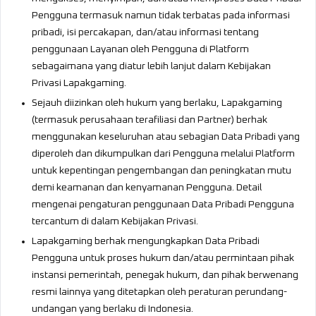
Pengguna termasuk namun tidak terbatas pada informasi
pribadi, isi percakapan, dan/atau informasi tentang
penggunaan Layanan oleh Pengguna di Platform
sebagaimana yang diatur lebih lanjut dalam Kebijakan
Privasi Lapakgaming.
Sejauh diizinkan oleh hukum yang berlaku, Lapakgaming
(termasuk perusahaan terafiliasi dan Partner) berhak
menggunakan keseluruhan atau sebagian Data Pribadi yang
diperoleh dan dikumpulkan dari Pengguna melalui Platform
untuk kepentingan pengembangan dan peningkatan mutu
demi keamanan dan kenyamanan Pengguna. Detail
mengenai pengaturan penggunaan Data Pribadi Pengguna
tercantum di dalam Kebijakan Privasi.
Lapakgaming berhak mengungkapkan Data Pribadi
Pengguna untuk proses hukum dan/atau permintaan pihak
instansi pemerintah, penegak hukum, dan pihak berwenang
resmi lainnya yang ditetapkan oleh peraturan perundang-
undangan yang berlaku di Indonesia.