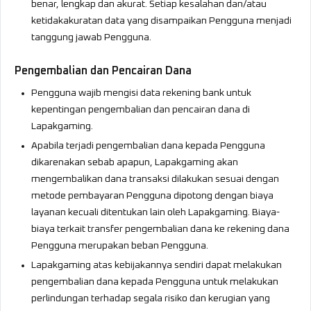
benar, lengkap dan akurat. Setiap kesalahan dan/atau
ketidakakuratan data yang disampaikan Pengguna menjadi
tanggung jawab Pengguna.
Pengembalian dan Pencairan Dana
Pengguna wajib mengisi data rekening bank untuk
kepentingan pengembalian dan pencairan dana di
Lapakgaming.
Apabila terjadi pengembalian dana kepada Pengguna
dikarenakan sebab apapun, Lapakgaming akan
mengembalikan dana transaksi dilakukan sesuai dengan
metode pembayaran Pengguna dipotong dengan biaya
layanan kecuali ditentukan lain oleh Lapakgaming. Biaya-
biaya terkait transfer pengembalian dana ke rekening dana
Pengguna merupakan beban Pengguna.
Lapakgaming atas kebijakannya sendiri dapat melakukan
pengembalian dana kepada Pengguna untuk melakukan
perlindungan terhadap segala risiko dan kerugian yang