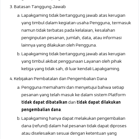
Batasan Tanggung Jawab
Lapakgaming tidak bertanggung jawab atas kerugian
yang timbul dalam kegiatan usaha Pengguna, termasuk
namun tidak terbatas pada kelalaian, kesalahan
penginputan pesanan, jumlah, data, atau informasi
lainnya yang dilakukan oleh Pengguna.
Lapakgaming tidak bertanggung jawab atas kerugian
yang timbul akibat penggunaan Layanan oleh pihak
ketiga yang tidak sah, di luar kendali Lapakgaming.
Kebijakan Pembatalan dan Pengembalian Dana
Pengguna memahami dan menyetujui bahwa setiap
pesanan yang telah masuk ke dalam sistem Platform
tidak dapat dibatalkan
dan
tidak dapat dilakukan
pengembalian dana
.
Lapakgaming hanya dapat melakukan pengembalian
dana (refund) dalam hal pesanan tidak dapat diproses
atau diselesaikan sesuai dengan ketentuan yang