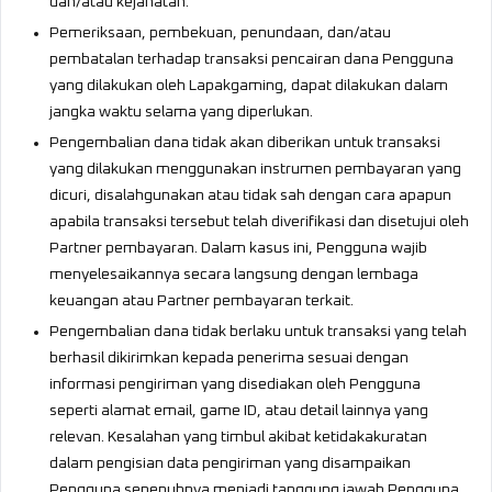
dan/atau kejahatan.
Pemeriksaan, pembekuan, penundaan, dan/atau
pembatalan terhadap transaksi pencairan dana Pengguna
yang dilakukan oleh Lapakgaming, dapat dilakukan dalam
jangka waktu selama yang diperlukan.
Pengembalian dana tidak akan diberikan untuk transaksi
yang dilakukan menggunakan instrumen pembayaran yang
dicuri, disalahgunakan atau tidak sah dengan cara apapun
apabila transaksi tersebut telah diverifikasi dan disetujui oleh
Partner pembayaran. Dalam kasus ini, Pengguna wajib
menyelesaikannya secara langsung dengan lembaga
keuangan atau Partner pembayaran terkait.
Pengembalian dana tidak berlaku untuk transaksi yang telah
berhasil dikirimkan kepada penerima sesuai dengan
informasi pengiriman yang disediakan oleh Pengguna
seperti alamat email, game ID, atau detail lainnya yang
relevan. Kesalahan yang timbul akibat ketidakakuratan
dalam pengisian data pengiriman yang disampaikan
Pengguna sepenuhnya menjadi tanggung jawab Pengguna.