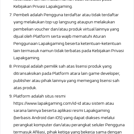
Kebijakan Privasi Lapakgaming.
Pembeli adalah Pengguna terdaftar atau tidak terdaftar
yang melakukan top-up langsung ataupun melakukan
pembelian voucher dan/atau produk virtual lainnya yang
dijual oleh Platform serta wajib mematuhi Aturan
Penggunaan Lapakgaming beserta ketentuan-ketentuan
lain termasuk namun tidak terbatas pada Kebijakan Privasi
Lapakgaming.
Prinsipal adalah pemilik sah atas lisensi produk yang
ditransaksikan pada Platform atara lain game developer,
publisher atau pihak lainnya yang memegang lisensi sah
atas produk.
Platform adalah situs resmi
https://www.lapakgaming.com/id-id atau sistem atau
sarana lainnya beserta aplikasi resmi Lapakgaming
(berbasis Android dan iOS) yang dapat diakses melalui
perangkat komputer dan/atau perangkat seluler Pengguna
termasuk Afiliasi, pihak ketiga yang bekerja sama dengan