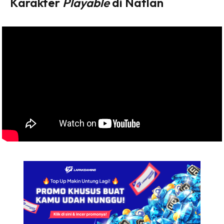
Karakter
Playable
di Natlan