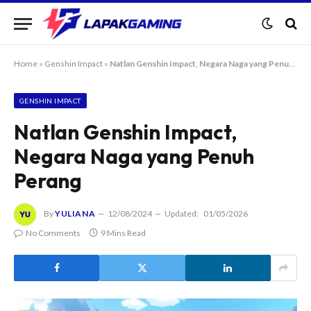
Home
»
Genshin Impact
»
Natlan Genshin Impact, Negara Naga yang Penuh Perang
GENSHIN IMPACT
Natlan Genshin Impact,
Negara Naga yang Penuh
Perang
By
YULIANA
12/08/2024
Updated:
01/05/2026
No Comments
9 Mins Read