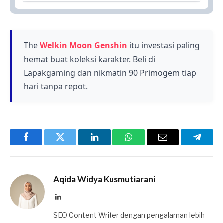
Scaramouche populer karena karakternya yang
misterius dan kharismatik, menarik perhatian
banyak gamers Genshin Impact.
The
Welkin Moon Genshin
itu investasi paling
hemat buat koleksi karakter. Beli di
Lapakgaming dan nikmatin 90 Primogem tiap
hari tanpa repot.
Facebook
Twitter
LinkedIn
WhatsApp
Email
Telegr
Aqida Widya Kusmutiarani
LinkedIn
SEO Content Writer dengan pengalaman lebih