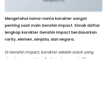
Intelligence (AI)
Mengetahui nama-nama karakter sangat
penting saat main Genshin Impact. Simak daftar
lengkap karakter Genshin Impact berdasarkan
rarity, elemen, senjata, dan negara.
Di Genshin Impact, karakter adalah sosok yang
akan kamu mainkan. Tadinya, hanya ada 23
karakter yang tersedia. Namun, HoYoverse selalu
pengembang rutin melakukan
update
sehingga
jumlah karakter Genshin Impact terus bertambah.
Saat ini, terdapat lebih dari 70 karakter yang bisa
kamu mainkan di Genshin Impact. Jumlah ini tentu
akan terus bertambah karena tiap kali