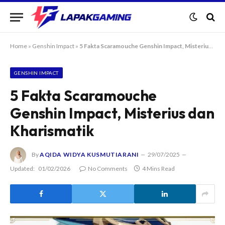
Home
»
Genshin Impact
»
5 Fakta Scaramouche Genshin Impact, Misterius dan Kharismatik
GENSHIN IMPACT
5 Fakta Scaramouche
Genshin Impact, Misterius dan
Kharismatik
By
AQIDA WIDYA KUSMUTIARANI
29/07/2025
Updated:
01/02/2026
No Comments
4 Mins Read