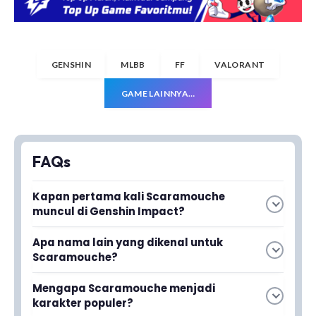
GENSHIN
MLBB
FF
VALORANT
GAME LAINNYA…
FAQs
Kapan pertama kali Scaramouche
muncul di Genshin Impact?
Scaramouche pertama kali muncul pada
Apa nama lain yang dikenal untuk
update Genshin Impact 3.3 bersama dengan
Scaramouche?
karakter baru lainnya bernama Faruzan.
Scaramouche juga dikenal dengan nama
Mengapa Scaramouche menjadi
Wanderer di kalangan komunitas pemain
karakter populer?
Genshin Impact.