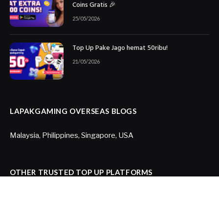
Coins Gratis 🎉
25/05/2026
Top Up Pake Jago hemat 50ribu!
21/05/2026
LAPAKGAMING OVERSEAS BLOGS
Malaysia
,
Philippines
,
Singapore
,
USA
OTHER TRUSTED TOP UP PLATFORMS
Joytify US
,
Joytify Brazil
,
Itemku