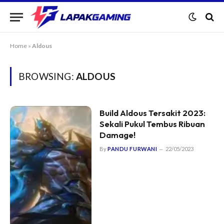
Home
»
Aldous
BROWSING:
ALDOUS
Build Aldous Tersakit 2023:
Sekali Pukul Tembus Ribuan
Damage!
By
PANDU FURWANI
22/05/2023