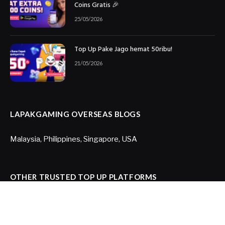
Coins Gratis 🎉
25/05/2026
Top Up Pake Jago hemat 50ribu!
21/05/2026
LAPAKGAMING OVERSEAS BLOGS
Malaysia
,
Philippines
,
Singapore
,
USA
OTHER TRUSTED TOP UP PLATFORMS
Joytify US
,
Joytify Brazil
,
Itemku