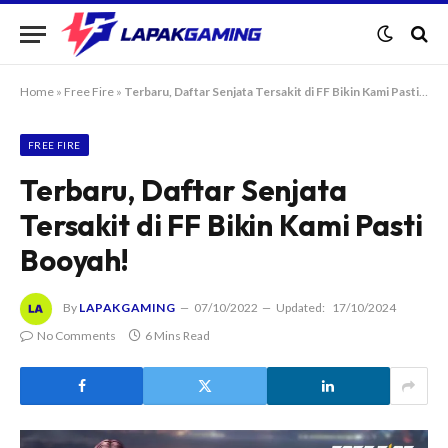
Home
»
Free Fire
»
Terbaru, Daftar Senjata Tersakit di FF Bikin Kami Pasti Booyah!
FREE FIRE
Terbaru, Daftar Senjata
Tersakit di FF Bikin Kami Pasti
Booyah!
By
LAPAKGAMING
07/10/2022
Updated:
17/10/2024
No Comments
6 Mins Read