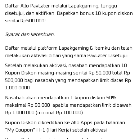
Daftar Allo PayLater melalui Lapakgaming, tunggu
disetujui, dan aktifkan. Dapatkan bonus 10 kupon diskon
senilai Rp500.000!
Syarat dan ketentuan.
Daftar melalui platform Lapakgaming & Itemku dan telah
melakukan aktivasi dihari yang sama PayLater Disetujui
Setelah melakukan aktivasi, nasabah mendapatkan 10
Kupon Diskon masing-masing senilai Rp 50,000 total Rp
500,000 bagi nasabah yang mendapatkan limit diatas Rp
1.000.0000
Nasabah akan mendapatkan 1 kupon diskon 50%
maksimal Rp 50,000 apabila mendapatkan limit dibawah
Rp 1.000.000 (minimal Rp 100.000)
Kupon Diskon dikreditkan ke Allo Apps pada halaman
“My Coupon” H+1 (Hari Kerja) setelah aktivasi