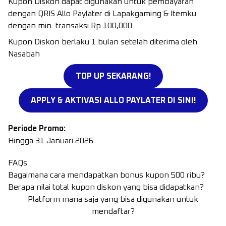
Kupon Diskon dapat digunakan untuk pembayaran
dengan QRIS Allo Paylater di Lapakgaming & Itemku
dengan min. transaksi Rp 100,000
Kupon Diskon berlaku 1 bulan setelah diterima oleh
Nasabah
TOP UP SEKARANG!
APPLY & AKTIVASI ALLO PAYLATER DI SINI!
Periode Promo:
Hingga 31 Januari 2026
FAQs
Bagaimana cara mendapatkan bonus kupon 500 ribu?
Berapa nilai total kupon diskon yang bisa didapatkan?
Platform mana saja yang bisa digunakan untuk
mendaftar?