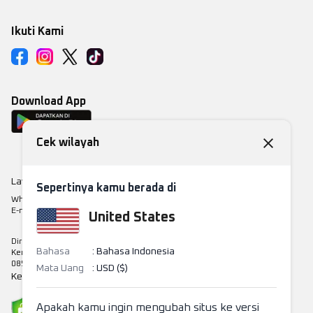
Ikuti Kami
Download App
Cek wilayah
Layanan Pengaduan Konsumen
Sepertinya kamu berada di
Whatsapp: +6281280000203
E-mail:
support@lapakgaming.com
United States
Direktorat Jenderal Perlindungan Konsumen dan Tertib Niaga
Bahasa
:
Bahasa Indonesia
Kementerian Perdagangan RI
0853-1111-1010
Mata Uang
:
USD ($)
Keamanan & Privasi
Apakah kamu ingin mengubah situs ke versi