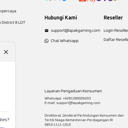
erpercaya
Hubungi Kami
Reseller
District 8 LOT
support@lapakgaming.com
Login Reselle
Daftar Resell
Chat Whatsapp
Layanan Pengaduan Konsumen
Whatsapp: +6281280000203
E-mail:
support@lapakgaming.com
Direktorat Jenderal Perlindungan Konsumen dan
ates?
Tertib Niaga Kementerian Perdagangan RI
0853-1111-1010