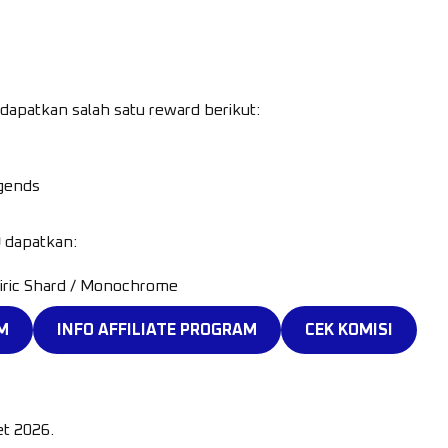
 dapatkan salah satu reward berikut:
gends
0
dapatkan:
eiric Shard / Monochrome
M
INFO AFFILIATE PROGRAM
CEK KOMISI
et 2026.