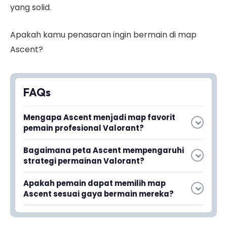
yang solid.
Apakah kamu penasaran ingin bermain di map
Ascent?
FAQs
Mengapa Ascent menjadi map favorit
pemain profesional Valorant?
Ascent dipilih oleh pemain profesional karena
Bagaimana peta Ascent mempengaruhi
keunikan desainnya yang strategis dan
strategi permainan Valorant?
keseimbangannya yang baik antara tim
Peta Ascent mempengaruhi strategi
attacker dan defender, meskipun tampilannya
Apakah pemain dapat memilih map
permainan melalui lokasi strategis, callout yang
sederhana namun kompleks dalam taktik
Ascent sesuai gaya bermain mereka?
jelas, dan opsi agent yang beragam, sehingga
gameplay.
Ya, pemain Valorant memiliki kebebasan untuk
pemain harus menyesuaikan taktik sesuai
memilih map Ascent sesuai dengan preferensi
dengan karakteristik map tersebut.