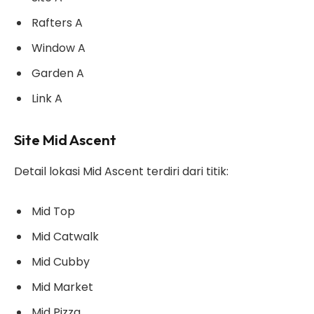
Rafters A
Window A
Garden A
Link A
Site Mid Ascent
Detail lokasi Mid Ascent terdiri dari titik:
Mid Top
Mid Catwalk
Mid Cubby
Mid Market
Mid Pizza