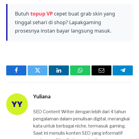
dan gaya bermain mereka, sehingga
memungkinkan fleksibilitas dalam strategi tim.
Butuh
topup VP
cepet buat grab skin yang
tinggal sehari di shop? Lapakgaming
prosesnya instan bayar langsung masuk.
Facebook
Twitter
LinkedIn
WhatsApp
Email
Telegr
Yuliana
SEO Content Writer dengan lebih dari 4 tahun
pengalaman dalam penulisan digital, merangkai
kata untuk berbagai niche, termasuk gaming.
Saat ini menulis konten SEO yang informatif