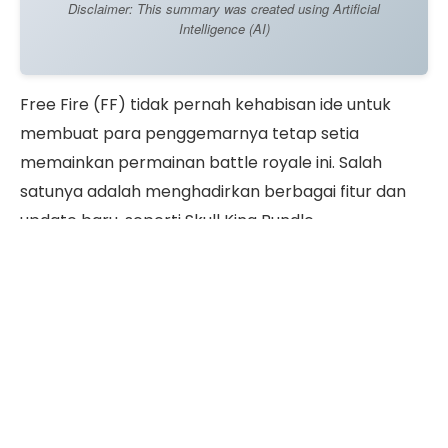
Disclaimer: This summary was created using Artificial
Intelligence (AI)
Free Fire (FF) tidak pernah kehabisan ide untuk
membuat para penggemarnya tetap setia
memainkan permainan battle royale ini. Salah
satunya adalah menghadirkan berbagai fitur dan
update baru, seperti Skull King Bundle.
Skull King Bundle ini merupakan kostum keren yang
menggambarkan seorang pengendara motor
dengan topeng tengkorak yang ikonik.
Tertarik untuk mendapatkan Skull King Bundle
FF
ini? Yuk, simak caranya di bawah ini.