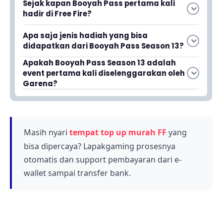
Sejak kapan Booyah Pass pertama kali
hadir di Free Fire?
Booyah Pass pertama kali hadir sejak Januari
Apa saja jenis hadiah yang bisa
2022 lalu dan terus berkembang hingga saat ini.
didapatkan dari Booyah Pass Season 13?
Pemain dapat mengkoleksi berbagai hadiah
Apakah Booyah Pass Season 13 adalah
event pertama kali diselenggarakan oleh
menarik seperti skin, bundle, dan senjata yang
Garena?
keren di Booyah Pass Season 13.
Tidak, Booyah Pass Season 13 merupakan
kelanjutan dari event sebelumnya yang telah
diselenggarakan berulang kali dengan item dan
hadiah yang berbeda setiap seasonnya.
Masih nyari
tempat top up murah FF
yang
bisa dipercaya? Lapakgaming prosesnya
otomatis dan support pembayaran dari e-
wallet sampai transfer bank.