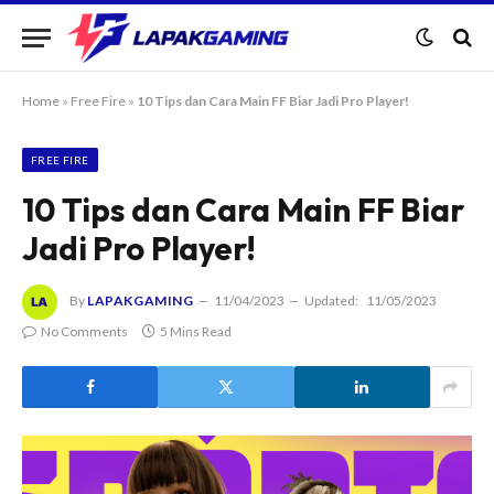
Home
»
Free Fire
»
10 Tips dan Cara Main FF Biar Jadi Pro Player!
FREE FIRE
10 Tips dan Cara Main FF Biar
Jadi Pro Player!
By
LAPAKGAMING
11/04/2023
Updated:
11/05/2023
No Comments
5 Mins Read