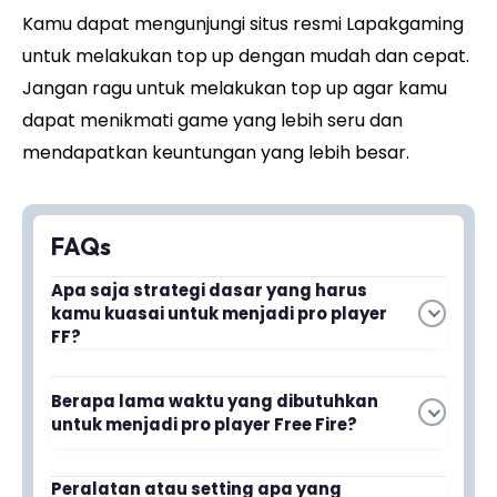
Kamu dapat mengunjungi situs resmi Lapakgaming
untuk melakukan top up dengan mudah dan cepat.
Jangan ragu untuk melakukan top up agar kamu
dapat menikmati game yang lebih seru dan
mendapatkan keuntungan yang lebih besar.
FAQs
Apa saja strategi dasar yang harus
kamu kuasai untuk menjadi pro player
FF?
Kamu perlu menguasai positioning, pemetaan
Berapa lama waktu yang dibutuhkan
map, pengelolaan ammo, dan komunikasi tim
untuk menjadi pro player Free Fire?
yang baik. Setiap strategi ini penting untuk
meningkatkan peluang menang dalam setiap
Waktu yang dibutuhkan berbeda-beda
Peralatan atau setting apa yang
pertandingan.