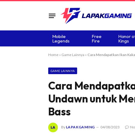
Mobile
Free
Honor o
Legends
Fire
Kings
Home
»
Game Lainnya
»
Cara Mendapatkan Ikan Kaka
GAME LAINNYA
Cara Mendapatkan
Undawn untuk Me
Bass
By
LAPAKGAMING
04/08/2023
No