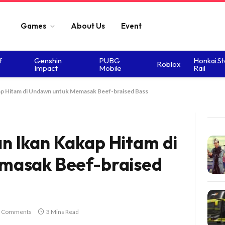
Games
About Us
Event
f
Genshin
PUBG
Honkai St
Roblox
Impact
Mobile
Rail
p Hitam di Undawn untuk Memasak Beef-braised Bass
 Ikan Kakap Hitam di
masak Beef-braised
 Comments
3 Mins Read