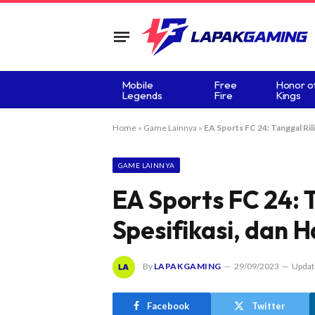
Mobile
Free
Honor o
Legends
Fire
Kings
Home
»
Game Lainnya
»
EA Sports FC 24: Tanggal Rili
GAME LAINNYA
EA Sports FC 24: T
Spesifikasi, dan 
By
LAPAKGAMING
29/09/2023
Updat
Facebook
Twitter