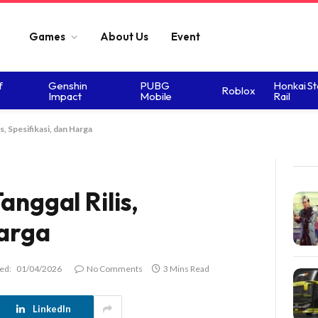
Games
About Us
Event
f
Genshin
PUBG
Honkai St
Roblox
Impact
Mobile
Rail
s, Spesifikasi, dan Harga
anggal Rilis,
Harga
ed:
01/04/2026
No Comments
3 Mins Read
LinkedIn