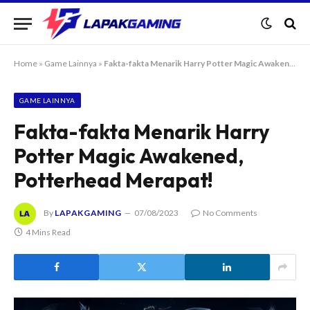
Home
»
Game Lainnya
»
Fakta-fakta Menarik Harry Potter Magic Awakened, Potterhead Merapat!
GAME LAINNYA
Fakta-fakta Menarik Harry
Potter Magic Awakened,
Potterhead Merapat!
By
LAPAKGAMING
07/08/2023
No Comments
4 Mins Read