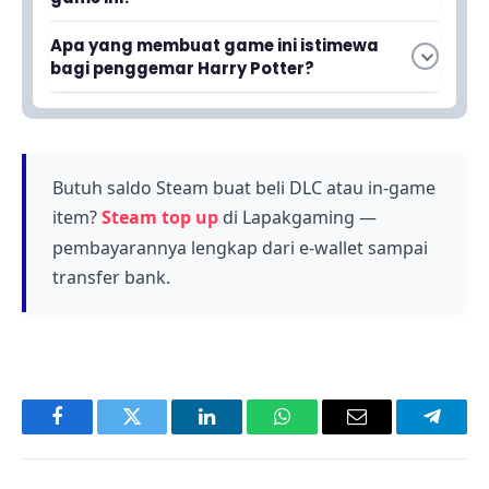
dengan lisensi dari Warner Bros.
Game ini menggabungkan elemen role-playing
Apa yang membuat game ini istimewa
game (RPG) dan kartu koleksi menjadi satu
bagi penggemar Harry Potter?
pengalaman gameplay yang unik.
Game ini mempersembahkan pengalaman
imersif dalam dunia Harry Potter yang penuh
misteri, memberikan kesempatan kepada
pemain untuk menjelajahi dunia yang mereka
Butuh saldo Steam buat beli DLC atau in-game
cintai.
item?
Steam top up
di Lapakgaming —
pembayarannya lengkap dari e-wallet sampai
transfer bank.
Facebook
Twitter
LinkedIn
WhatsApp
Email
Telegr