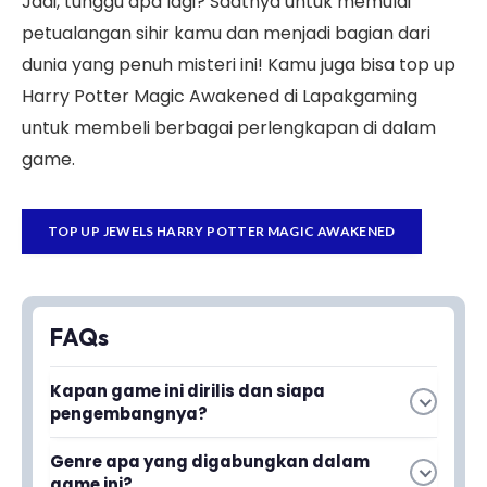
Jadi, tunggu apa lagi? Saatnya untuk memulai
petualangan sihir kamu dan menjadi bagian dari
dunia yang penuh misteri ini! Kamu juga bisa top up
Harry Potter Magic Awakened di Lapakgaming
untuk membeli berbagai perlengkapan di dalam
game.
TOP UP JEWELS HARRY POTTER MAGIC AWAKENED
FAQs
Kapan game ini dirilis dan siapa
pengembangnya?
Harry Potter Magic Awakened dirilis pada 27
Genre apa yang digabungkan dalam
Juni 2023 dan dikembangkan oleh NetEase
game ini?