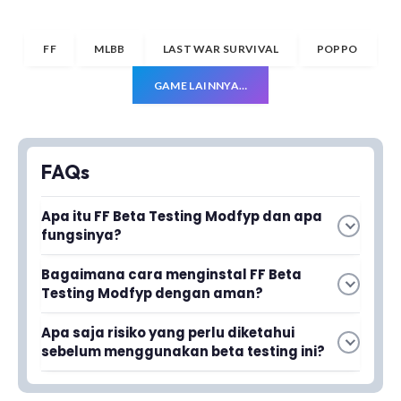
FF
MLBB
LAST WAR SURVIVAL
POPPO
GAME LAINNYA…
FAQs
Apa itu FF Beta Testing Modfyp dan apa
fungsinya?
FF Beta Testing Modfyp adalah aplikasi yang
Bagaimana cara menginstal FF Beta
memungkinkan pemain Free Fire untuk
Testing Modfyp dengan aman?
mencoba fitur dan update terbaru sebelum
Untuk menginstal FF Beta Testing Modfyp,
dirilis secara resmi oleh Garena. Aplikasi ini
Apa saja risiko yang perlu diketahui
pastikan kamu mengunduh dari sumber
memberikan akses eksklusif ke konten baru
sebelum menggunakan beta testing ini?
terpercaya dan memiliki cukup ruang
yang belum tersedia di versi regular game.
Risiko menggunakan FF Beta Testing Modfyp
penyimpanan di perangkat. Ikuti instruksi