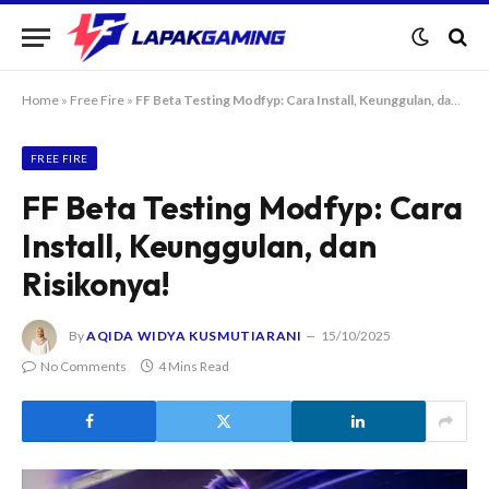
Home
»
Free Fire
»
FF Beta Testing Modfyp: Cara Install, Keunggulan, dan Risikonya!
FREE FIRE
FF Beta Testing Modfyp: Cara
Install, Keunggulan, dan
Risikonya!
By
AQIDA WIDYA KUSMUTIARANI
15/10/2025
No Comments
4 Mins Read