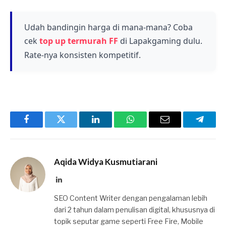
mencakup potensi ban akun, kerentanan
instalasi dengan cermat dan pastikan untuk
keamanan data, dan kemungkinan bug atau
memberikan izin yang diperlukan agar aplikasi
crash game yang belum diperbaiki. Pengguna
Udah bandingin harga di mana-mana? Coba
berfungsi dengan baik.
juga mungkin mengalami performa yang tidak
cek
top up termurah FF
di Lapakgaming dulu.
stabil karena aplikasi masih dalam tahap
Rate-nya konsisten kompetitif.
pengembangan.
Facebook
Twitter
LinkedIn
WhatsApp
Email
Telegr
Aqida Widya Kusmutiarani
LinkedIn
SEO Content Writer dengan pengalaman lebih
dari 2 tahun dalam penulisan digital, khususnya di
topik seputar game seperti Free Fire, Mobile