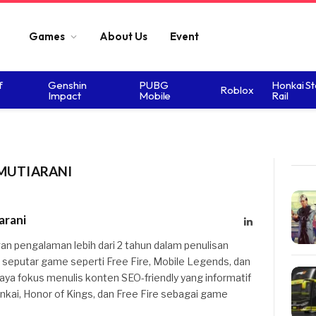
Games
About Us
Event
f
Genshin
PUBG
Honkai St
Roblox
Impact
Mobile
Rail
MUTIARANI
arani
LinkedIn
n pengalaman lebih dari 2 tahun dalam penulisan
ik seputar game seperti Free Fire, Mobile Legends, dan
 saya fokus menulis konten SEO-friendly yang informatif
kai, Honor of Kings, dan Free Fire sebagai game