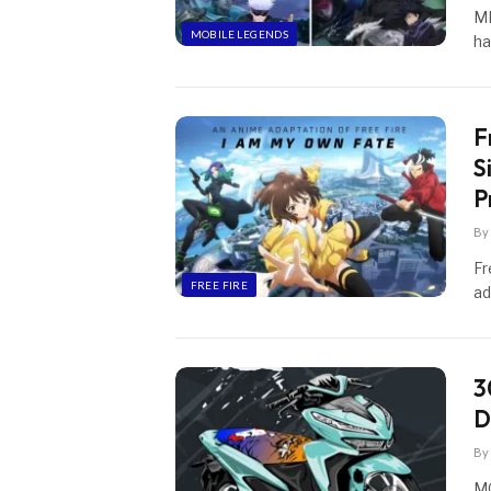
ML
MOBILE LEGENDS
ha
F
S
P
By
Fr
FREE FIRE
ad
3
D
By
MO