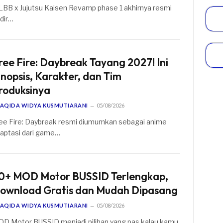
BB x Jujutsu Kaisen Revamp phase 1 akhirnya resmi
dir…
ree Fire: Daybreak Tayang 2027! Ini
inopsis, Karakter, dan Tim
roduksinya
AQIDA WIDYA KUSMUTIARANI
05/08/2026
ee Fire: Daybreak resmi diumumkan sebagai anime
aptasi dari game…
0+ MOD Motor BUSSID Terlengkap,
ownload Gratis dan Mudah Dipasang
AQIDA WIDYA KUSMUTIARANI
05/08/2026
D Motor BUSSID menjadi pilihan yang pas kalau kamu