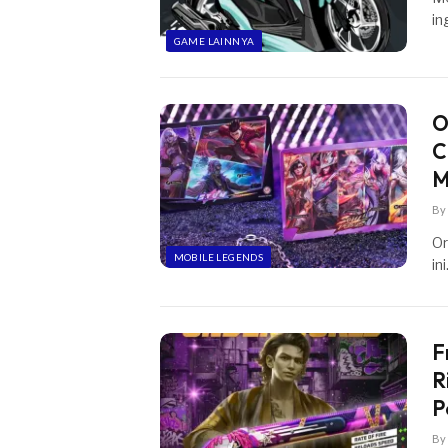
in
GAME LAINNYA
O
C
M
By
Or
MOBILE LEGENDS
in
F
R
P
By