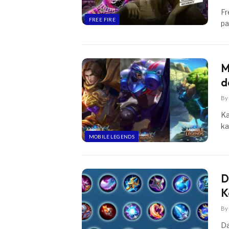
Fr
FREE FIRE
pa
M
d
By
Ka
ka
MOBILE LEGENDS
D
K
By
Da