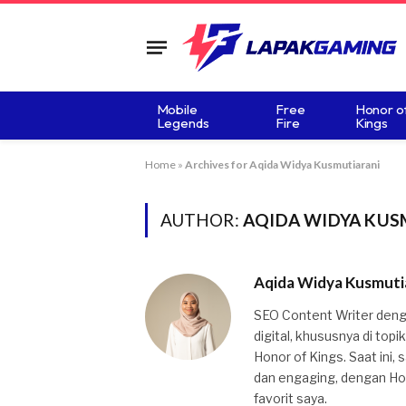
Mobile
Free
Honor o
Legends
Fire
Kings
Home
»
Archives for Aqida Widya Kusmutiarani
AUTHOR:
AQIDA WIDYA KUS
Aqida Widya Kusmuti
SEO Content Writer denga
digital, khususnya di top
Honor of Kings. Saat ini,
dan engaging, dengan Hon
favorit saya.