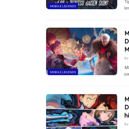
Ti
MOBILE LEGENDS
le
M
D
M
By
ML
MOBILE LEGENDS
pa
M
D
h
By