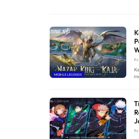
K
P
W
By
Ka
MOBILE LEGENDS
me
T
R
J
By