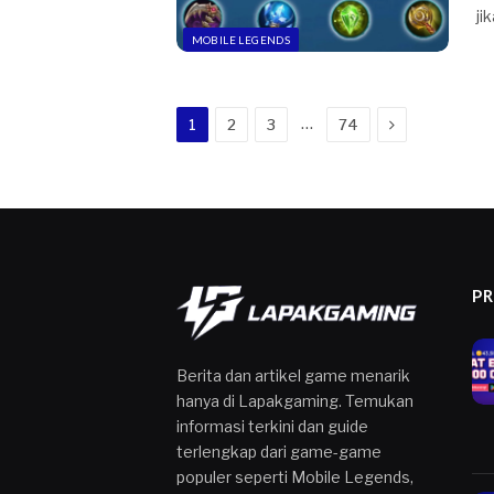
ji
MOBILE LEGENDS
Next
…
1
2
3
74
P
Berita dan artikel game menarik
hanya di Lapakgaming. Temukan
informasi terkini dan guide
terlengkap dari game-game
populer seperti Mobile Legends,