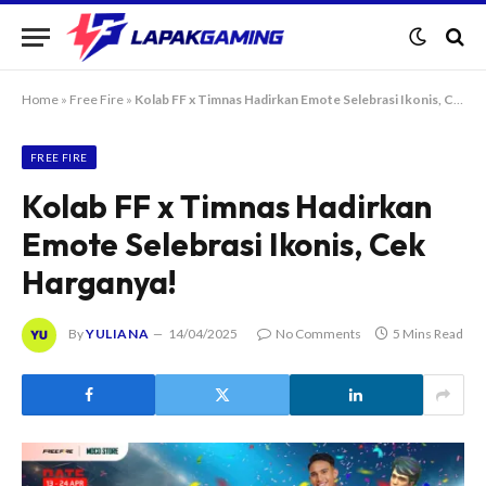
Home
»
Free Fire
»
Kolab FF x Timnas Hadirkan Emote Selebrasi Ikonis, Cek Harganya!
FREE FIRE
Kolab FF x Timnas Hadirkan
Emote Selebrasi Ikonis, Cek
Harganya!
By
YULIANA
14/04/2025
No Comments
5 Mins Read