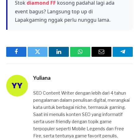
dalam excerpt ini. Kamu bisa cek lebih lanjut di
Stok
diamond FF
kosong padahal lagi ada
dalam game atau pengumuman resmi Free
event bagus? Langsung top up di
Fire untuk mengetahui pemain mana yang
Lapakgaming nggak perlu nunggu lama.
emotenya dirilis.
Baca juga
150 Rekomendasi Nama FF
Seram Jagoan M1887 untuk Pemain
Agresif
Facebook
Twitter
LinkedIn
WhatsApp
Email
Telegr
Yuliana
SEO Content Writer dengan lebih dari 4 tahun
pengalaman dalam penulisan digital, merangkai
kata untuk berbagai niche, termasuk gaming.
Saat ini menulis konten SEO yang informatif
serta user-friendly dengan topik game
terpopuler seperti Mobile Legends dan Free
Fire, serta tentunya game favorit penulis,