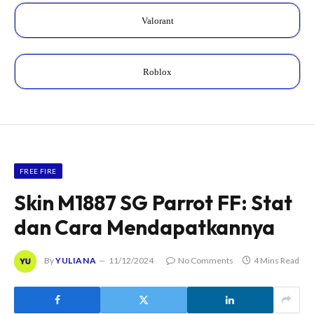
Valorant
Roblox
FREE FIRE
Skin M1887 SG Parrot FF: Stat
dan Cara Mendapatkannya
By
YULIANA
11/12/2024
No Comments
4 Mins Read