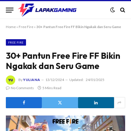
Home
»
Free Fire
»
30+ Pantun Free Fire FF Bikin Ngakak dan Seru Game
FREE FIRE
30+ Pantun Free Fire FF Bikin
Ngakak dan Seru Game
By
YULIANA
13/12/2024
Updated:
24/01/2025
No Comments
5 Mins Read