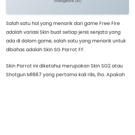
Intelligence (AI)
Salah satu hal yang menarik dari game Free Fire
adalah variasi Skin buat setiap jenis senjata yang
ada di dalam game, salah satu yang menarik untuk
dibahas adalah Skin SG Parrot FF.
Skin Parrot ini diketahui merupakan Skin SG2 atau
Shotgun M1887 yang pertama kali rilis, lho. Apakah
Skin SG Parrot masih layak untuk dimiliki? Lalu
bagaimana dengan statistik Skin Parrot FF ini?
Langsung intip ulasannya, yuk!
Daftar Isi