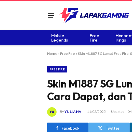
Mobile
Free
Honor o
Legends
Fire
Kings
Home
»
Free Fire
»
Skin M1887 SG Lumut Free Fire: S
FREE FIRE
Skin M1887 SG Lum
Cara Dapat, dan 
By
YULIANA
11/02/2025
Updated:
04
Facebook
Twitter