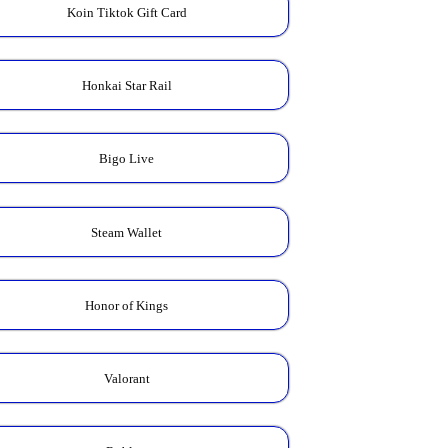
Koin Tiktok Gift Card
Honkai Star Rail
Bigo Live
Steam Wallet
Honor of Kings
Valorant