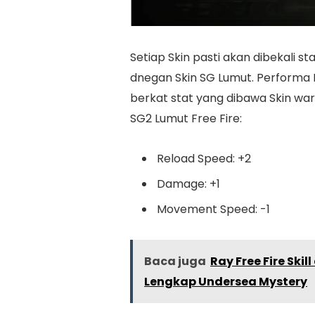
Setiap Skin pasti akan dibekali s
dnegan Skin SG Lumut. Performa M
berkat stat yang dibawa Skin warna 
SG2 Lumut Free Fire:
Reload Speed: +2
Damage: +1
Movement Speed: -1
Baca juga
Ray Free Fire Ski
Lengkap Undersea Mystery