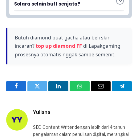
sesuai dengan update Free Fire terbaru dari
memberikan lebih banyak pilihan taktis kepada
Solara selain buff senjata?
Garena. Update ini akan membawa perubahan
pemain.
Selain buff senjata, Patch Solara menghadirkan
signifikan tidak hanya pada senjata tetapi juga
map baru dengan tema Science Fiction yang
peta baru.
memberikan pengalaman bermain yang segar.
Pemain akan mendapatkan lebih banyak variasi
Butuh diamond buat gacha atau beli skin
dalam strategi dan gameplay.
incaran?
top up diamond FF
di Lapakgaming
prosesnya otomatis nggak sampe semenit.
Facebook
Twitter
LinkedIn
WhatsApp
Email
Telegr
Yuliana
SEO Content Writer dengan lebih dari 4 tahun
pengalaman dalam penulisan digital, merangkai