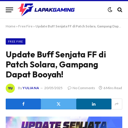
Home
»
Free Fire
»
Update Buff Senjata FF di Patch Solara, Gampang Dapat Booyah!
FREE FIRE
Update Buff Senjata FF di
Patch Solara, Gampang
Dapat Booyah!
By
YULIANA
20/05/2025
No Comments
6 Mins Read