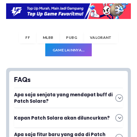
FF
MLBB
PUBG
VALORANT
GAME LAINNYA…
FAQs
Apa saja senjata yang mendapat buff di
Patch Solara?
Patch Solara membawa beberapa
Kapan Patch Solara akan diluncurkan?
peningkatan statistik untuk senjata-senjata
pilihan di Free Fire. Buff ini dirancang untuk
Patch Solara akan diluncurkan pada bulan Mei
membuat gameplay lebih seimbang dan
Apa saja fitur baru yang ada di Patch