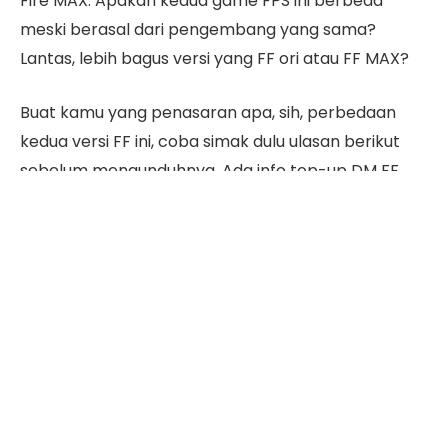
Fire MAX. Apakah kedua game FPS ini berbeda
meski berasal dari pengembang yang sama?
Lantas, lebih bagus versi yang FF ori atau FF MAX?
Buat kamu yang penasaran apa, sih, perbedaan
kedua versi FF ini, coba simak dulu ulasan berikut
sebelum mengunduhnya. Ada info top-up DM FF
termurah juga, lho.
Daftar Isi
Apa Saja Perbedaan Free Fire dan
Free Fire MAX?
Free Fire original dan FF MAX merupakan dua game