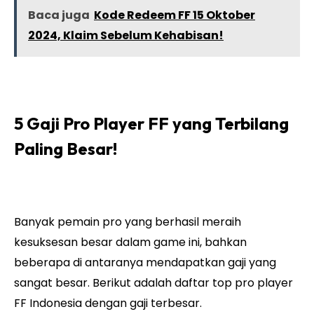
Baca juga
Kode Redeem FF 15 Oktober
2024, Klaim Sebelum Kehabisan!
5 Gaji Pro Player FF yang Terbilang
Paling Besar!
Banyak pemain pro yang berhasil meraih
kesuksesan besar dalam game ini, bahkan
beberapa di antaranya mendapatkan gaji yang
sangat besar. Berikut adalah daftar top pro player
FF Indonesia dengan gaji terbesar.