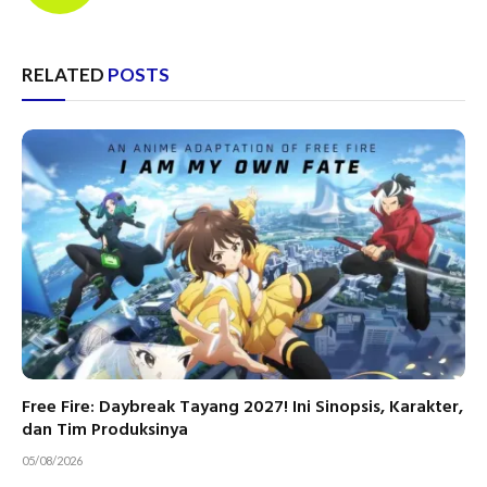
RELATED
POSTS
Free Fire: Daybreak Tayang 2027! Ini Sinopsis, Karakter,
dan Tim Produksinya
05/08/2026