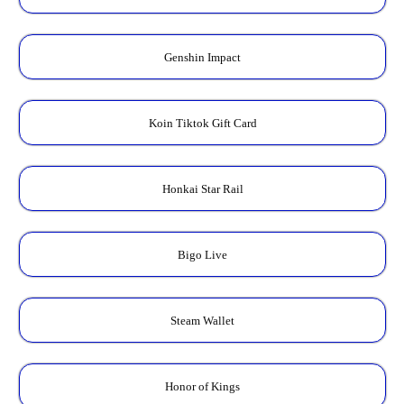
Genshin Impact
Koin Tiktok Gift Card
Honkai Star Rail
Bigo Live
Steam Wallet
Honor of Kings