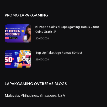
(Twitter)
PROMO LAPAKGAMING
Isi Poppo Coins di Lapakgaming, Bonus 2.000
Coins Gratis 🎉
25/05/2026
Top Up Pake Jago hemat 50ribu!
21/05/2026
LAPAKGAMING OVERSEAS BLOGS
Malaysia
,
Philippines
,
Singapore
,
USA