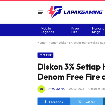
Mobile
Free
Honor o
Legends
Fire
Kings
Home
»
Promo
»
Diskon 3% Setiap Hari untuk Semua 
FREE FIRE
Diskon 3% Setiap 
Denom Free Fire d
By
YULIANA
25/02/2025
Updated:
28
Facebook
Twitter