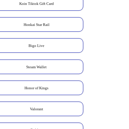
Koin Tiktok Gift Card
Honkai Star Rail
Bigo Live
Steam Wallet
Honor of Kings
Valorant