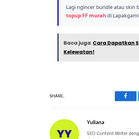
Lagi ngincer bundle atau skin
topup FF murah
di Lapakgamin
Baca juga
Cara Dapatkan SG
Kelewatan!
SHARE.
Faceb
Yuliana
SEO Content Writer denga