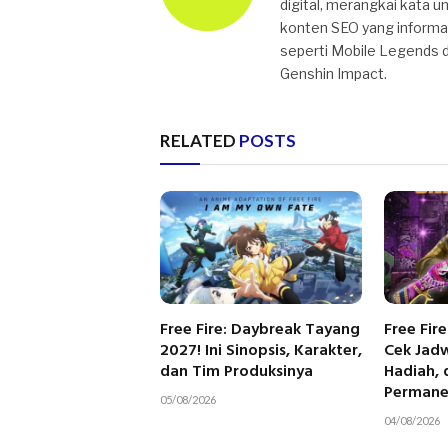
digital, merangkai kata u
konten SEO yang informat
seperti Mobile Legends da
Genshin Impact.
RELATED
POSTS
Free Fire: Daybreak Tayang
Free Fir
2027! Ini Sinopsis, Karakter,
Cek Jadwa
dan Tim Produksinya
Hadiah, 
Perman
05/08/2026
04/08/2026