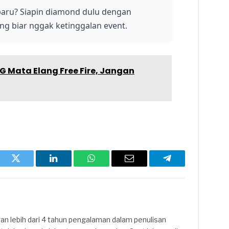
 baru? Siapin diamond dulu dengan
g biar nggak ketinggalan event.
 Mata Elang Free Fire, Jangan
ook
Twitter
LinkedIn
WhatsApp
Email
Telegram
n lebih dari 4 tahun pengalaman dalam penulisan