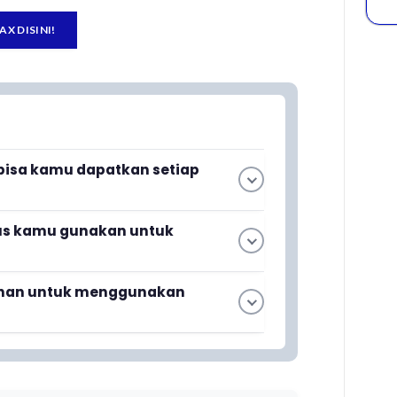
AX DISINI!
 bisa kamu dapatkan setiap
n 3% setiap hari untuk semua denom
us kamu gunakan untuk
 dengan menggunakan promo code yang
mo code TRAKTIRFF untuk
ahan untuk menggunakan
pembelian denom Free Fire.
ung saat kamu klik produk pilihanmu
t tambahan apapun.