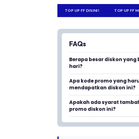
TOP UP FF DISINI!
TOP UP FF M
FAQs
Berapa besar diskon yang
hari?
Kamu bisa mendapatkan disko
Apa kode promo yang har
Free Fire dan Free Fire Max
mendapatkan diskon ini?
tersedia.
Kamu harus menggunakan pro
Apakah ada syarat tamb
mendapatkan diskon 3% pada 
promo diskon ini?
Tidak, promo ini berlaku langs
tanpa ribet dan tanpa syara