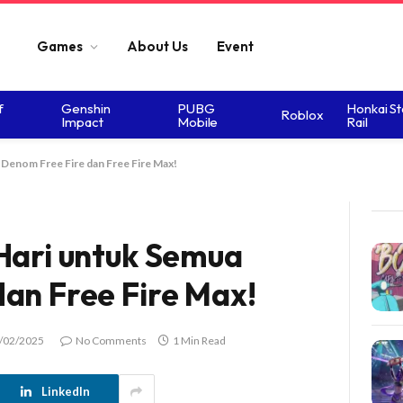
Games
About Us
Event
f
Genshin
PUBG
Honkai St
Roblox
Impact
Mobile
Rail
Denom Free Fire dan Free Fire Max!
Hari untuk Semua
an Free Fire Max!
/02/2025
No Comments
1 Min Read
LinkedIn