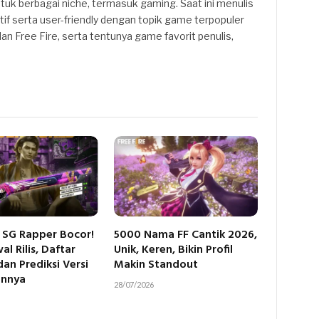
ntuk berbagai niche, termasuk gaming. Saat ini menulis
if serta user-friendly dengan topik game terpopuler
n Free Fire, serta tentunya game favorit penulis,
e SG Rapper Bocor!
5000 Nama FF Cantik 2026,
l Rilis, Daftar
Unik, Keren, Bikin Profil
dan Prediksi Versi
Makin Standout
ennya
28/07/2026