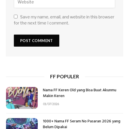
Save my name, email, and website in this browser
for the next time I comment.
FF POPULER
Nama FF Keren Old yang Bisa Buat Akunmu
Makin Keren
01/07/2026
1000+ Nama FF Seram No Pasaran 2026 yang
Belum Dipakai