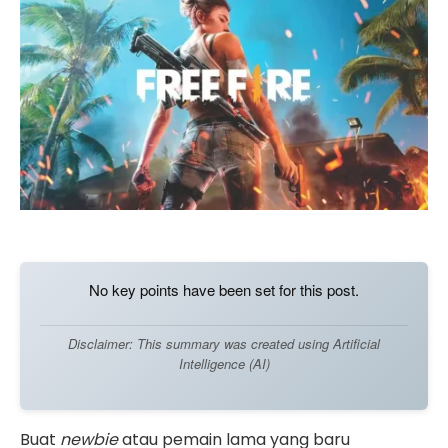
No key points have been set for this post.
Disclaimer: This summary was created using Artificial
Intelligence (AI)
Buat
newbie
atau pemain lama yang baru