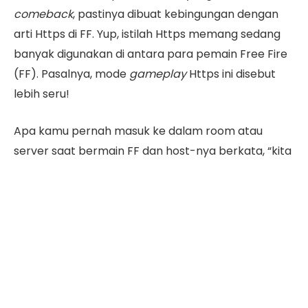
comeback
, pastinya dibuat kebingungan dengan
arti Https di FF. Yup, istilah Https memang sedang
banyak digunakan di antara para pemain Free Fire
(FF). Pasalnya, mode
gameplay
Https ini disebut
lebih seru!
Apa kamu pernah masuk ke dalam room atau
server saat bermain FF dan host-nya berkata, “kita
menggunakan mode https”? Itu tandanya room
tersebut punya aturan mode permainan yang
sudah diatur sedemikian rupa.
Banyak yang beranggapan jika mode Https ini justru
membuat dinamika gameplay FF semakin
kompetitif. Apakah benar? Coba cek dulu ulasan
arti Https di FF, contohnya, dan cara menggunakan