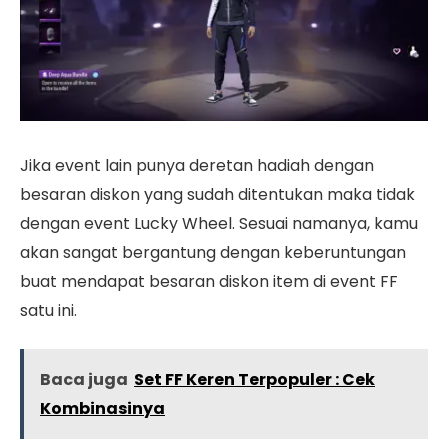
Jika event lain punya deretan hadiah dengan
besaran diskon yang sudah ditentukan maka tidak
dengan event Lucky Wheel. Sesuai namanya, kamu
akan sangat bergantung dengan keberuntungan
buat mendapat besaran diskon item di event FF
satu ini.
Baca juga
Set FF Keren Terpopuler : Cek
Kombinasinya