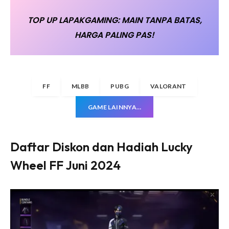
TOP UP LAPAKGAMING: MAIN TANPA BATAS,
HARGA PALING PAS!
FF
MLBB
PUBG
VALORANT
GAME LAINNYA…
Daftar Diskon dan Hadiah Lucky
Wheel FF Juni 2024