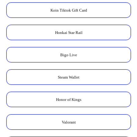
Koin Tiktok Gift Card
Honkai Star Rail
Bigo Live
Steam Wallet
Honor of Kings
Valorant