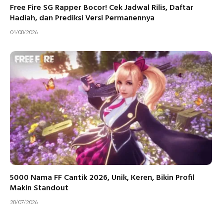
Free Fire SG Rapper Bocor! Cek Jadwal Rilis, Daftar
Hadiah, dan Prediksi Versi Permanennya
04/08/2026
5000 Nama FF Cantik 2026, Unik, Keren, Bikin Profil
Makin Standout
28/07/2026