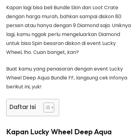
Kapan lagi bisa beli Bundle Skin dan Loot Crate
dengan harga murah, bahkan sampai diskon 80
persen atau hanya dengan 9 Diamond saja. Uniknya
lagi, kamu nggak perlu mengeluarkan Diamond
untuk bisa Spin besaran diskon di event Lucky
Wheel, lho. Cuan banget, kan?
Buat kamu yang penasaran dengan event Lucky
Wheel Deep Aqua Bundle FF, langsung cek infonya
berikut ini, yuk!
Daftar Isi
Kapan Lucky Wheel Deep Aqua