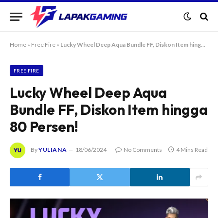
Home
»
Free Fire
»
Lucky Wheel Deep Aqua Bundle FF, Diskon Item hingga 80 Persen!
FREE FIRE
Lucky Wheel Deep Aqua
Bundle FF, Diskon Item hingga
80 Persen!
By
YULIANA
18/06/2024
No Comments
4 Mins Read