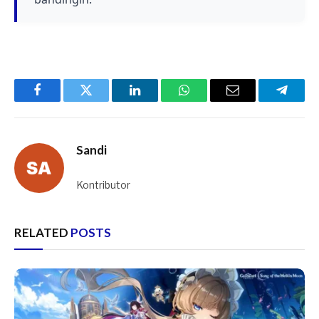
tim.
Facebook
Twitter
LinkedIn
WhatsApp
Email
Telegr
Sandi
Kontributor
RELATED
POSTS