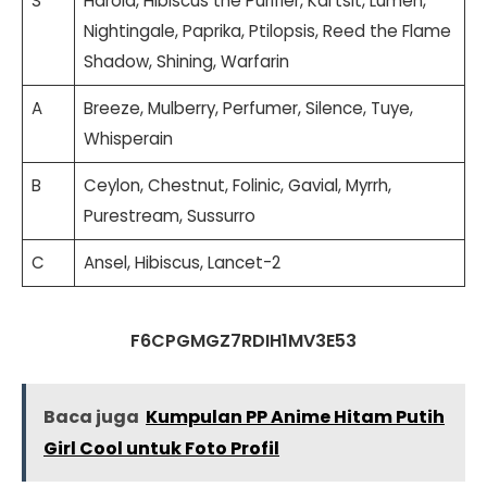
S
Harold, Hibiscus the Purifier, Kal’tsit, Lumen,
Nightingale, Paprika, Ptilopsis, Reed the Flame
Shadow, Shining, Warfarin
A
Breeze, Mulberry, Perfumer, Silence, Tuye,
Whisperain
B
Ceylon, Chestnut, Folinic, Gavial, Myrrh,
Purestream, Sussurro
C
Ansel, Hibiscus, Lancet-2
F6CPGMGZ7RDIH1MV3E53
Baca juga
Kumpulan PP Anime Hitam Putih
Girl Cool untuk Foto Profil