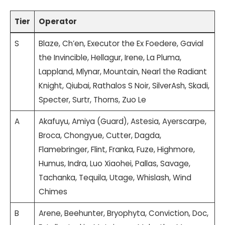
Tier
Operator
S
Blaze, Ch’en, Executor the Ex Foedere, Gavial
the Invincible, Hellagur, Irene, La Pluma,
Lappland, Mlynar, Mountain, Nearl the Radiant
Knight, Qiubai, Rathalos S Noir, SilverAsh, Skadi,
Specter, Surtr, Thorns, Zuo Le
A
Akafuyu, Amiya (Guard), Astesia, Ayerscarpe,
Broca, Chongyue, Cutter, Dagda,
Flamebringer, Flint, Franka, Fuze, Highmore,
Humus, Indra, Luo Xiaohei, Pallas, Savage,
Tachanka, Tequila, Utage, Whislash, Wind
Chimes
B
Arene, Beehunter, Bryophyta, Conviction, Doc,