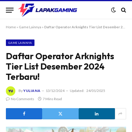
Home
»
Game Lainnya
»
Daftar Operator Arknights Tier List Desember 2024 Terbaru!
GAME LAINNYA
Daftar Operator Arknights
Tier List Desember 2024
Terbaru!
By
YULIANA
13/12/2024
Updated:
24/01/2025
No Comments
7 Mins Read