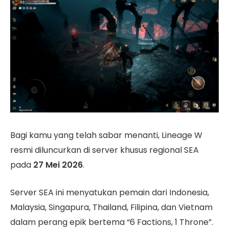
Bagi kamu yang telah sabar menanti, Lineage W
resmi diluncurkan di server khusus regional SEA
pada
27 Mei 2026
.
Server SEA ini menyatukan pemain dari Indonesia,
Malaysia, Singapura, Thailand, Filipina, dan Vietnam
dalam perang epik bertema “6 Factions, 1 Throne”.