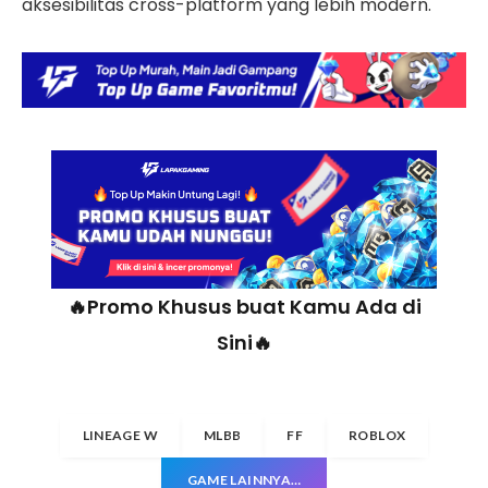
aksesibilitas cross-platform yang lebih modern.
🔥Promo Khusus buat Kamu Ada di
Sini🔥
LINEAGE W
MLBB
FF
ROBLOX
GAME LAINNYA…