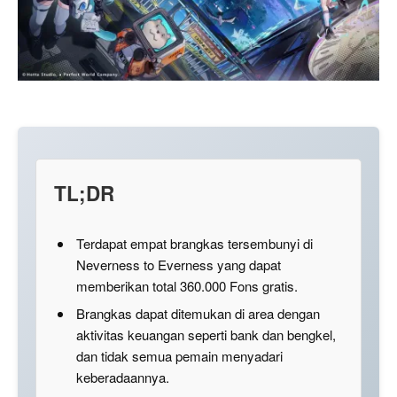
TL;DR
Terdapat empat brangkas tersembunyi di
Neverness to Everness yang dapat
memberikan total 360.000 Fons gratis.
Brangkas dapat ditemukan di area dengan
aktivitas keuangan seperti bank dan bengkel,
dan tidak semua pemain menyadari
keberadaannya.