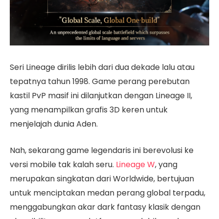
Seri Lineage dirilis lebih dari dua dekade lalu atau
tepatnya tahun 1998. Game perang perebutan
kastil PvP masif ini dilanjutkan dengan Lineage II,
yang menampilkan grafis 3D keren untuk
menjelajah dunia Aden.
Nah, sekarang game legendaris ini berevolusi ke
versi mobile tak kalah seru.
Lineage W
, yang
merupakan singkatan dari Worldwide, bertujuan
untuk menciptakan medan perang global terpadu,
menggabungkan akar dark fantasy klasik dengan