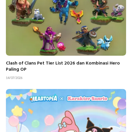
Clash of Clans Pet Tier List 2026 dan Kombinasi Hero
Paling OP
14/07/2026