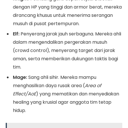
dengan HP yang tinggi dan armor berat, mereka
dirancang khusus untuk menerima serangan
musuh di pusat pertempuran.
Elf:
Penyerang jarak jauh serbaguna. Mereka ahli
dalam mengendalikan pergerakan musuh
(crowd control), menyerang target dari jarak
aman, serta memberikan dukungan taktis bagi
tim.
Mage:
Sang ahli sihir. Mereka mampu
menghasilkan daya rusak area (
Area of
Effect/AoE
) yang mematikan dan menyediakan
healing yang krusial agar anggota tim tetap
hidup.