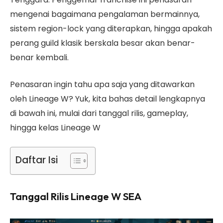
mengenai bagaimana pengalaman bermainnya,
sistem region-lock yang diterapkan, hingga apakah
perang guild klasik berskala besar akan benar-
benar kembali.
Penasaran ingin tahu apa saja yang ditawarkan
oleh Lineage W? Yuk, kita bahas detail lengkapnya
di bawah ini, mulai dari tanggal rilis, gameplay,
hingga kelas Lineage W
Daftar Isi
Tanggal Rilis Lineage W SEA