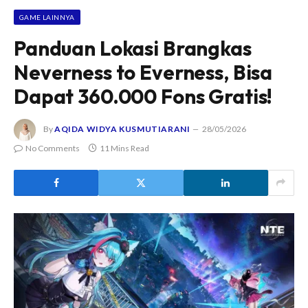
GAME LAINNYA
Panduan Lokasi Brangkas
Neverness to Everness, Bisa
Dapat 360.000 Fons Gratis!
By
AQIDA WIDYA KUSMUTIARANI
28/05/2026
No Comments
11 Mins Read