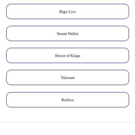
Bigo Live
Steam Wallet
Honor of Kings
Valorant
Roblox