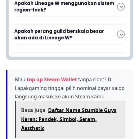
Apakah Lineage W menggunakan sistem
membuka server regional Asia Tenggara untuk
region-lock?
Lineage W pada 27 Mei 2026.
Ya, Lineage W menerapkan sistem region-lock
Apakah perang guild berskala besar
yang membatasi akses pemain berdasarkan
akan ada di Lineage W?
region mereka. Namun, untuk server SEA bisa
main dengan enam negara di dalam game.
Perang guild klasik berskala besar kembali di
Lineage W sesuai dengan karakter franchise
aslinya. Fitur ini menjadi salah satu hal yang
paling ditunggu-tunggu oleh penggemar setia
Mau
top up Steam Wallet
tanpa ribet? Di
seri Lineage.
Lapakgaming tinggal pilih nominal bayar saldo
langsung masuk ke akun Steam kamu.
Baca juga
Daftar Nama Stumble Guys
Keren: Pendek, Simbol, Seram,
Aesthetic