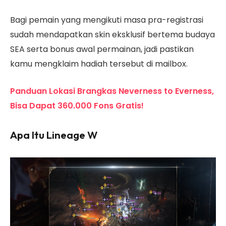
Bagi pemain yang mengikuti masa pra-registrasi
sudah mendapatkan skin eksklusif bertema budaya
SEA serta bonus awal permainan, jadi pastikan
kamu mengklaim hadiah tersebut di mailbox.
Panduan Lokasi Brangkas Neverness to Everness,
Bisa Dapat 360.000 Fons Gratis!
Apa Itu Lineage W