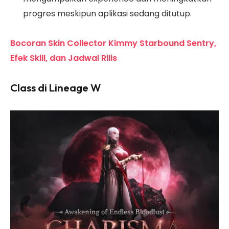
progres meskipun aplikasi sedang ditutup.
Bocoran Skin Collector Kimmy Starbound Sentry,
Efek Skill, dan Jadwal Rilis
Class di Lineage W