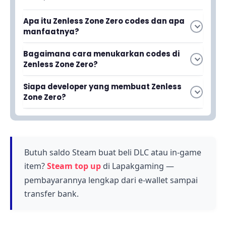
Apa itu Zenless Zone Zero codes dan apa
manfaatnya?
Zenless Zone Zero codes adalah kode spesial
Bagaimana cara menukarkan codes di
yang bisa ditukarkan dengan item gratis dalam
Zenless Zone Zero?
game, seperti Polychrome dan Denny. Kode ini
Untuk menukarkan codes, masuk ke menu
sangat berguna untuk mendapatkan resources
Siapa developer yang membuat Zenless
dalam game dan cari opsi untuk redemption
penting tanpa harus mengeluarkan uang.
Zone Zero?
atau penebusan kode. Kemudian masukkan
Zenless Zone Zero dikembangkan oleh
kode terbaru dan klik konfirmasi untuk
HoYoverse, perusahaan yang juga di balik
mendapatkan reward secara otomatis.
kesuksesan game populer seperti Genshin
Impact dan Honkai: Star Rail.
Butuh saldo Steam buat beli DLC atau in-game
item?
Steam top up
di Lapakgaming —
pembayarannya lengkap dari e-wallet sampai
transfer bank.