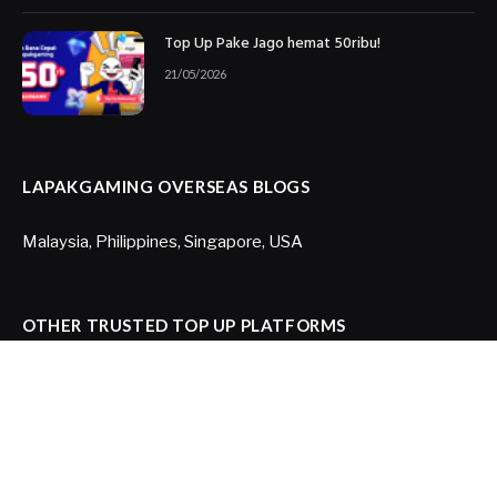
Top Up Pake Jago hemat 50ribu!
21/05/2026
LAPAKGAMING OVERSEAS BLOGS
Malaysia
,
Philippines
,
Singapore
,
USA
OTHER TRUSTED TOP UP PLATFORMS
Joytify US
,
Joytify Brazil
,
Itemku
© 2026 PT. Global Digital Indokreasi - All Rights Reserved.