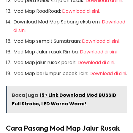
Mod peta kelok 44 jalan rusak:
Download di sini
.
Mod Map RoadRoad:
Download di sini
.
Download Mod Map Sabang ekstrem:
Download
di sini
.
Mod Map sempit Sumatraan:
Download di sini
.
Mod Map Jalur rusak Rimba:
Download di sini
.
Mod Map jalur rusak parah:
Download di sini
.
Mod Map berlumpur becek licin:
Download di sini
.
Baca juga
15+ Link Download Mod BUSSID
Full Strobo, LED Warna Warni!
Cara Pasang Mod Map Jalur Rusak