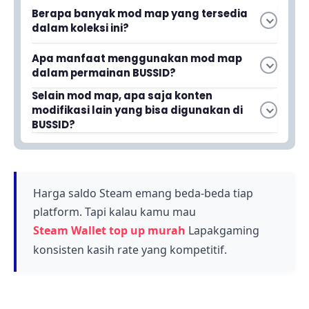
Berapa banyak mod map yang tersedia
dalam koleksi ini?
Koleksi ini menyediakan 18 mod map berbeda
Apa manfaat menggunakan mod map
untuk BUSSID yang menampilkan berbagai
dalam permainan BUSSID?
medan dan lokasi, termasuk jalan rusak, lumpur,
Mod map membuat gameplay lebih seru dan
Selain mod map, apa saja konten
Wonosobo, dan area lainnya.
modifikasi lain yang bisa digunakan di
variatif karena kamu bisa merasakan
BUSSID?
pengalaman berkendara di berbagai medan
Selain mod map, kamu juga bisa menggunakan
yang berbeda, dari jalan rusak hingga area
mod tipe bus dan livery BUSSID berbagai tipe
lumpur, sehingga meningkatkan pengalaman
kendaraan untuk memperkaya pengalaman
bermain secara keseluruhan.
bermain game simulasi bus ini.
Harga saldo Steam emang beda-beda tiap
platform. Tapi kalau kamu mau
Steam Wallet top up murah
Lapakgaming
konsisten kasih rate yang kompetitif.