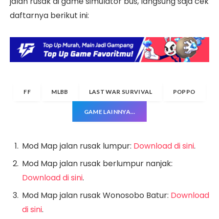
jalan rusak di game simulator bus, langsung saja cek
daftarnya berikut ini:
FF
MLBB
LAST WAR SURVIVAL
POPPO
GAME LAINNYA…
Mod Map jalan rusak lumpur:
Download di sini
.
Mod Map jalan rusak berlumpur nanjak:
Download di sini
.
Mod Map jalan rusak Wonosobo Batur:
Download
di sini
.