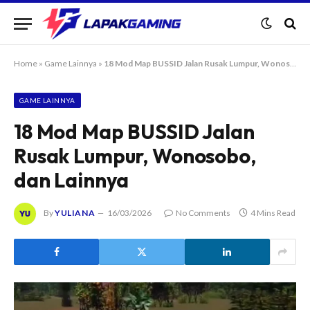
Home
»
Game Lainnya
»
18 Mod Map BUSSID Jalan Rusak Lumpur, Wonosobo, dan Lainnya
GAME LAINNYA
18 Mod Map BUSSID Jalan
Rusak Lumpur, Wonosobo,
dan Lainnya
By
YULIANA
16/03/2026
No Comments
4 Mins Read