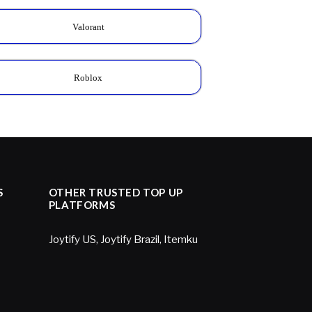
Valorant
Roblox
S
OTHER TRUSTED TOP UP
PLATFORMS
Joytify US
,
Joytify Brazil
,
Itemku