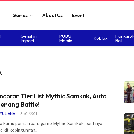
Games
About Us
Event
f
Genshin
PUBG
Honkai St
Roblox
Impact
Mobile
Rail
K
ocoran Tier List Mythic Samkok, Auto
enang Battle!
YULIANA
31/01/2024
ka kamu pemain baru game Mythic Samkok, pastinya
dikit kebingungan…