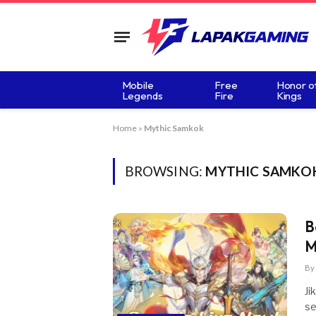
Mobile
Free
Honor o
Legends
Fire
Kings
Home
»
Mythic Samkok
BROWSING:
MYTHIC SAMKO
B
M
By
Ji
se