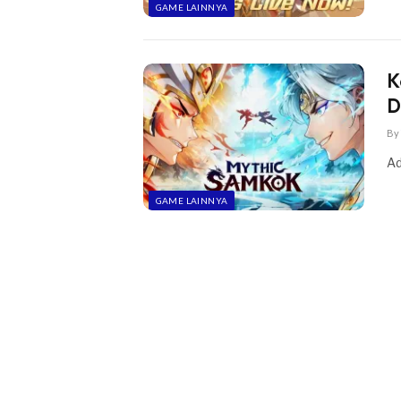
GAME LAINNYA
K
D
By
Ad
GAME LAINNYA