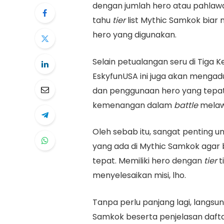
dengan jumlah hero atau pahla
tahu
tier
list Mythic Samkok biar
hero yang digunakan.
Selain petualangan seru di Tiga 
EskyfunUSA ini juga akan mengadu 
dan penggunaan hero yang tep
kemenangan dalam
battle
melaw
Oleh sebab itu, sangat penting 
yang ada di Mythic Samkok agar
tepat. Memiliki hero dengan
tier
t
menyelesaikan misi, lho.
Tanpa perlu panjang lagi, langsu
Samkok beserta penjelasan daftar 