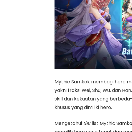
Mythic Samkok membagi hero men
yakni fraksi Wei, Shu, Wu, dan Han
skill dan kekuatan yang berbeda-b
khusus yang dimiliki hero.
Mengetahui
tier
list Mythic Samk
memilih hero yang tepat dan men