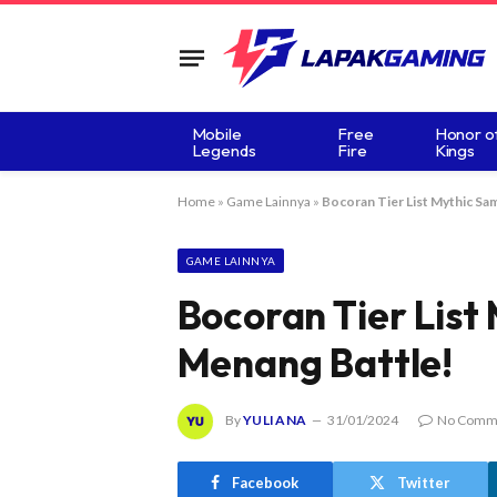
Mobile
Free
Honor o
Legends
Fire
Kings
Home
»
Game Lainnya
»
Bocoran Tier List Mythic S
GAME LAINNYA
Bocoran Tier List
Menang Battle!
By
YULIANA
31/01/2024
No Comm
Facebook
Twitter