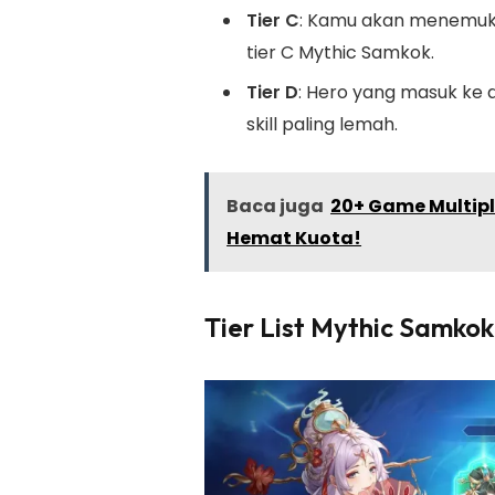
Tier C
: Kamu akan menemukan
tier C Mythic Samkok.
Tier D
: Hero yang masuk ke d
skill paling lemah.
Baca juga
20+ Game Multipla
Hemat Kuota!
Tier List Mythic Samko