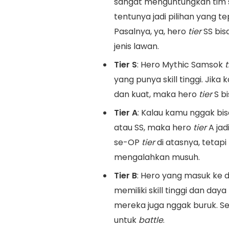
sangat menguntungkan tim
tentunya jadi pilihan yang
Pasalnya, ya, hero
tier
SS bi
jenis lawan.
Tier S
: Hero Mythic Samsok
t
yang punya skill tinggi. Jik
dan kuat, maka hero
tier
S bi
Tier A
: Kalau kamu nggak b
atau SS, maka hero
tier
A jad
se-OP
tier
di atasnya, tetapi
mengalahkan musuh.
Tier B
: Hero yang masuk ke 
memiliki skill tinggi dan daya
mereka juga nggak buruk. Set
untuk
battle
.