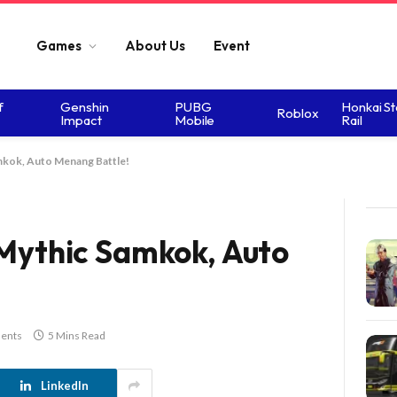
Games
About Us
Event
f
Genshin
PUBG
Honkai St
Roblox
Impact
Mobile
Rail
amkok, Auto Menang Battle!
 Mythic Samkok, Auto
ents
5 Mins Read
LinkedIn