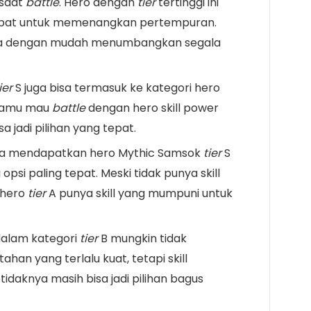
 saat
battle
. Hero dengan
tier
tertinggi ini
 tepat untuk memenangkan pertempuran.
sa dengan mudah menumbangkan segala
ier
S juga bisa termasuk ke kategori hero
a kamu mau
battle
dengan hero skill power
sa jadi pilihan yang tepat.
isa mendapatkan hero Mythic Samsok
tier
S
i opsi paling tepat. Meski tidak punya skill
 hero
tier
A punya skill yang mumpuni untuk
dalam kategori
tier
B mungkin tidak
 tahan yang terlalu kuat, tetapi skill
idaknya masih bisa jadi pilihan bagus