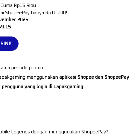
 Cuma Rp15 Ribu
kai ShopeePay hanya Rp10.000!
November 2025
ML15
SINI!
lama periode promo
i Lapakgaming menggunakan
aplikasi Shopee dan ShopeePay
 pengguna yang login di Lapakgaming
.
Mobile Legends dengan menggunakan ShopeePay?