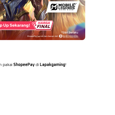
an pakai
ShopeePay
di
Lapakgaming
!