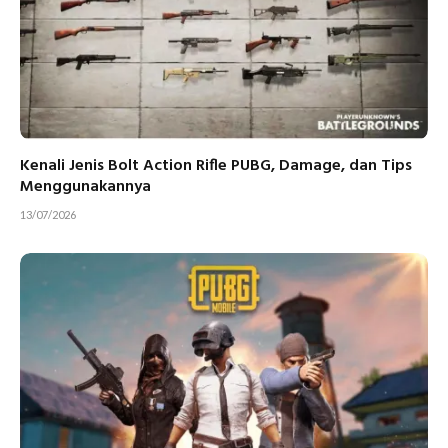
Kenali Jenis Bolt Action Rifle PUBG, Damage, dan Tips
Menggunakannya
13/07/2026