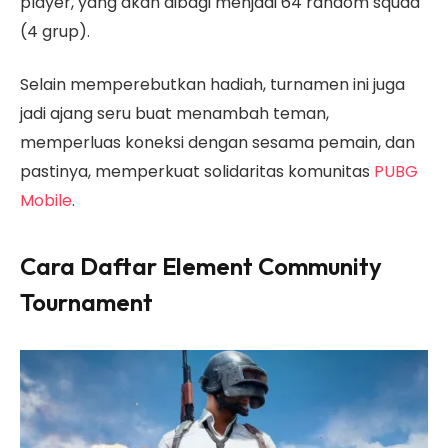
player, yang akan dibagi menjadi 64 random squad
(4 grup).
Selain memperebutkan hadiah, turnamen ini juga
jadi ajang seru buat menambah teman,
memperluas koneksi dengan sesama pemain, dan
pastinya, memperkuat solidaritas komunitas
PUBG
Mobile
.
Cara Daftar Element Community
Tournament