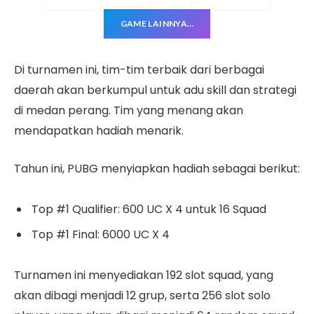
GAME LAINNYA…
Di turnamen ini, tim-tim terbaik dari berbagai
daerah akan berkumpul untuk adu skill dan strategi
di medan perang. Tim yang menang akan
mendapatkan hadiah menarik.
Tahun ini, PUBG menyiapkan hadiah sebagai berikut:
Top #1 Qualifier: 600 UC X 4 untuk 16 Squad
Top #1 Final: 6000 UC X 4
Turnamen ini menyediakan 192 slot squad, yang
akan dibagi menjadi 12 grup, serta 256 slot solo