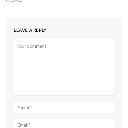
18/06/2026
LEAVE A REPLY