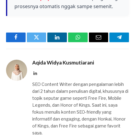
prosesnya otomatis nggak sampe semenit.
Baca juga
Rekomendasi Sensitivitas
FF Auto Headshot Aim Merah 2026
Facebook
Twitter
LinkedIn
WhatsApp
Email
Telegr
Aqida Widya Kusmutiarani
LinkedIn
SEO Content Writer dengan pengalaman lebih
dari 2 tahun dalam penulisan digital, khususnya di
topik seputar game seperti Free Fire, Mobile
Legends, dan Honor of Kings. Saat ini, saya
fokus menulis konten SEO-friendly yang
informatif dan engaging, dengan Honkai, Honor
of Kings, dan Free Fire sebagai game favorit
saya.