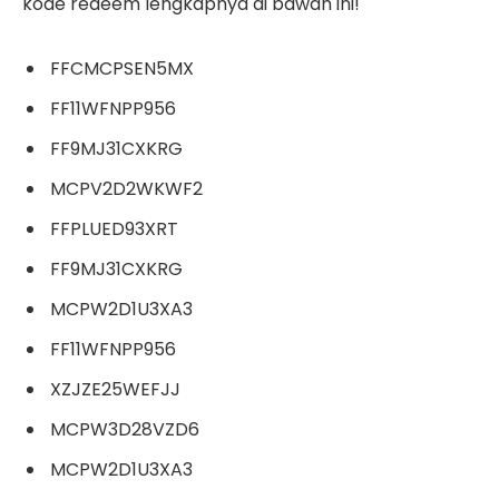
kode redeem lengkapnya di bawah ini!
FFCMCPSEN5MX
FF11WFNPP956
FF9MJ31CXKRG
MCPV2D2WKWF2
FFPLUED93XRT
FF9MJ31CXKRG
MCPW2D1U3XA3
FF11WFNPP956
XZJZE25WEFJJ
MCPW3D28VZD6
MCPW2D1U3XA3