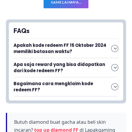
GAME LAINNYA…
FAQs
Apakah kode redeem FF 15 Oktober 2024
memiliki batasan waktu?
Ya, kode-kode redeem ini memiliki batasan
Apa saja reward yang bisa didapatkan
waktu dan kuota pengguna yang terbatas.
dari kode redeem FF?
Semakin cepat kamu klaim, semakin besar
Kode redeem FF dapat ditukarkan dengan
peluang untuk mendapatkan reward-nya
Bagaimana cara mengklaim kode
reward menarik, meskipun artikel tidak
sebelum kuota habis.
redeem FF?
merincikan jenis reward spesifik yang tersedia
Kamu dapat langsung mengklaim kode
untuk periode Oktober 2024 ini.
redeem FF dengan mengikuti panduan yang
disediakan di bawah artikel ini. Pastikan untuk
melakukan klaim sesegera mungkin agar tidak
Butuh diamond buat gacha atau beli skin
kehabisan kuota.
incaran?
top up diamond FF
di Lapakgaming