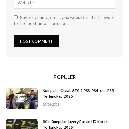
Save my name, email, and website in this browser
for the next time I comment.
POPULER
Kumpulan Cheat GTA 5 PS3, PS4, dan PS5
Terlengkap 2026
27/06/2023
80+ Kumpulan Livery Bussid HD Keren,
Terlengkap 2026!