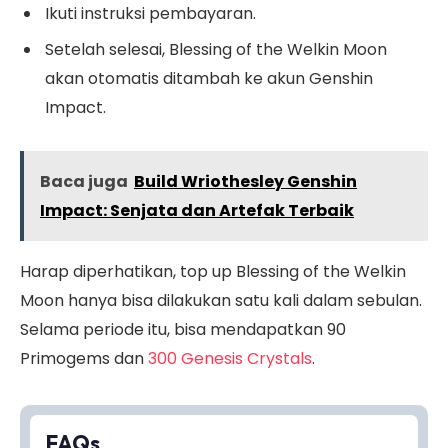
Ikuti instruksi pembayaran.
Setelah selesai, Blessing of the Welkin Moon
akan otomatis ditambah ke akun Genshin
Impact.
Baca juga
Build Wriothesley Genshin
Impact: Senjata dan Artefak Terbaik
Harap diperhatikan, top up Blessing of the Welkin
Moon hanya bisa dilakukan satu kali dalam sebulan.
Selama periode itu, bisa mendapatkan 90
Primogems dan
300 Genesis Crystals
.
FAQs