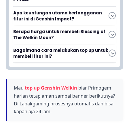
Apa keuntungan utama berlangganan
fitur ini di Genshin Impact?
Fitur ini memberikan reward harian berupa
Berapa harga untuk membeli Blessing of
Primogems dan bonus mora yang membantu
The Welkin Moon?
pemain untuk melakukan pull karakter dan
Harga bervariasi tergantung region dan
meningkatkan resources. Dengan
Bagaimana cara melakukan top up untuk
currency yang digunakan, namun umumnya
berlangganan, pemain dapat mengumpulkan
membeli fitur ini?
berkisar antara $4.99 USD atau setara dengan
Primogems lebih cepat tanpa perlu menunggu
Pemain dapat membuka menu Shop di
harga lokal di negara masing-masing pemain.
lama.
Genshin Impact, memilih opsi Battle Pass atau
subscription, kemudian memilih Blessing of The
Welkin Moon dan menyelesaikan pembayaran
Mau
top up Genshin Welkin
biar Primogem
melalui metode pembayaran yang tersedia
harian tetap aman sampai banner berikutnya?
seperti credit card atau mobile wallet.
Di Lapakgaming prosesnya otomatis dan bisa
kapan aja 24 jam.