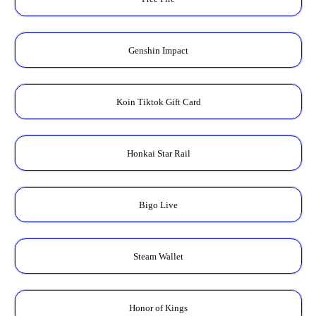
Genshin Impact
Koin Tiktok Gift Card
Honkai Star Rail
Bigo Live
Steam Wallet
Honor of Kings