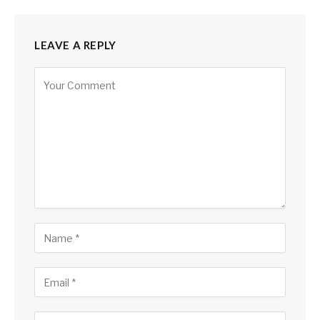
LEAVE A REPLY