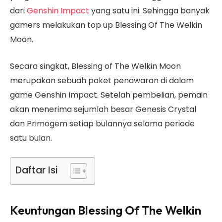
dari
Genshin Impact
yang satu ini. Sehingga banyak
gamers melakukan top up Blessing Of The Welkin
Moon.
Secara singkat, Blessing of The Welkin Moon
merupakan sebuah paket penawaran di dalam
game Genshin Impact. Setelah pembelian, pemain
akan menerima sejumlah besar Genesis Crystal
dan Primogem setiap bulannya selama periode
satu bulan.
Daftar Isi
Keuntungan Blessing Of The Welkin