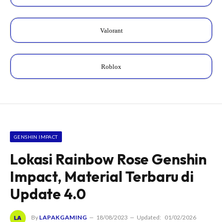
Valorant
Roblox
GENSHIN IMPACT
Lokasi Rainbow Rose Genshin
Impact, Material Terbaru di
Update 4.0
By
LAPAKGAMING
18/08/2023
Updated:
01/02/2026