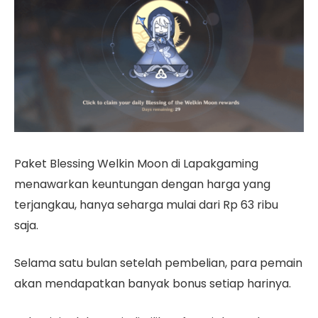
Paket Blessing Welkin Moon di Lapakgaming
menawarkan keuntungan dengan harga yang
terjangkau, hanya seharga mulai dari Rp 63 ribu
saja.
Selama satu bulan setelah pembelian, para pemain
akan mendapatkan banyak bonus setiap harinya.