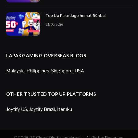
Top Up Pake Jago hemat 50ribu!
21/05/2026
LAPAKGAMING OVERSEAS BLOGS
Malaysia
,
Philippines
,
Singapore
,
USA
OTHER TRUSTED TOP UP PLATFORMS
Joytify US
,
Joytify Brazil
,
Itemku
© 2026 PT. Global Digital Indokreasi - All Rights Reserved.