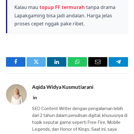
yang tidak tersedia di waktu normal.
mendapatkan item-item premium dengan
Kalau mau
topup FF termurah
tanpa drama
harga yang lebih terjangkau dibandingkan
Lapakgaming bisa jadi andalan. Harga jelas
event Mystery Shop sebelumnya.
proses cepet nggak pake ribet.
Facebook
Twitter
LinkedIn
WhatsApp
Email
Telegr
Aqida Widya Kusmutiarani
LinkedIn
SEO Content Writer dengan pengalaman lebih
dari 2 tahun dalam penulisan digital, khususnya di
topik seputar game seperti Free Fire, Mobile
Legends, dan Honor of Kings. Saat ini, saya