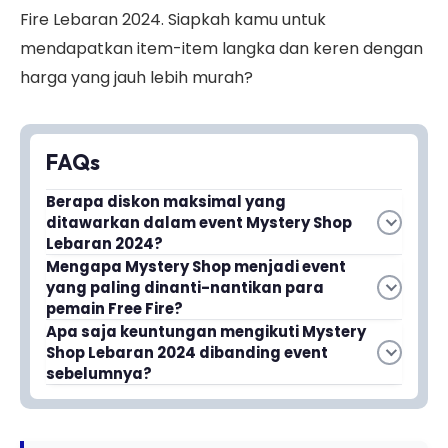
Fire Lebaran 2024. Siapkah kamu untuk
mendapatkan item-item langka dan keren dengan
harga yang jauh lebih murah?
FAQs
Berapa diskon maksimal yang
ditawarkan dalam event Mystery Shop
Lebaran 2024?
Menurut bocoran yang beredar, event ini
Mengapa Mystery Shop menjadi event
yang paling dinanti-nantikan para
menawarkan diskon hingga 90% untuk berbagai
pemain Free Fire?
item menarik. Ini merupakan penawaran yang
Mystery Shop adalah event favorit karena
Apa saja keuntungan mengikuti Mystery
lebih menggiurkan dibandingkan event Mystery
Shop Lebaran 2024 dibanding event
memberikan kesempatan kepada Survivors
Shop sebelumnya.
sebelumnya?
untuk mendapatkan item-item eksklusif
Event Lebaran 2024 menawarkan penawaran
dengan harga yang sangat terjangkau. Event ini
harga yang lebih menggiurkan dengan diskon
selalu menawarkan penawaran harga istimewa
yang lebih besar. Kamu akan bisa